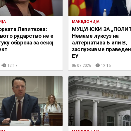
ИЈА
МАКЕДОНИЈА
рката Лепиткова:
МУЦУНСКИ ЗА „ПОЛИТ
ото рударство не е
Немаме луксуз на
туку обврска за секој
алтернатива Б или В,
ект
заслуживме праведен
ЕУ
12:17
06.08.2026.
12:15