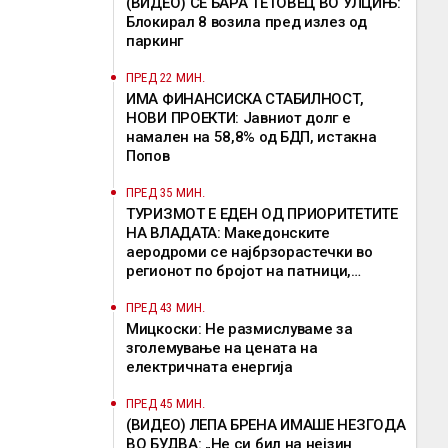
(ВИДЕО) СЕ БАРА ТЕТОВЕЦ ВО УЛЦИЊ:
Блокирал 8 возила пред излез од
паркинг
ПРЕД 22 МИН.
ИМА ФИНАНСИСКА СТАБИЛНОСТ,
НОВИ ПРОЕКТИ: Јавниот долг е
намален на 58,8% од БДП, истакна
Попов
ПРЕД 35 МИН.
ТУРИЗМОТ Е ЕДЕН ОД ПРИОРИТЕТИТЕ
НА ВЛАДАТА: Македонските
аеродроми се најбрзорастечки во
регионот по бројот на патници,
потенцираше Мицкоски
ПРЕД 43 МИН.
Мицкоски: Не размислуваме за
зголемување на цената на
електричната енергија
ПРЕД 45 МИН.
(ВИДЕО) ЛЕПА БРЕНА ИМАШЕ НЕЗГОДА
ВО БУДВА: „Не си бил на нејзин