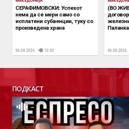
МАКЕДОНИЈА
МАКЕДОН
СЕРАФИМОВСКИ: Успехот
(ВО ЖИ
нема да се мери само со
договор
исплатени субвенции, туку со
железни
произведена храна
Паланка 
06.08.2026.
10:42
06.08.2026.
П
ПОДКАСТ