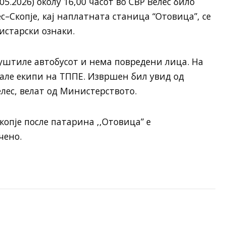
5.2026) околу 16,00 часот во СВР Велес било
с–Скопје, кај наплатната станица “Отовица”, се
истарски ознаки.
уштиле автобусот и нема повредени лица. На
але екипи на ТППЕ. Извршен бил увид од
лес, велат од Министерството.
копје после патарина ,,Отовица” е
чено.