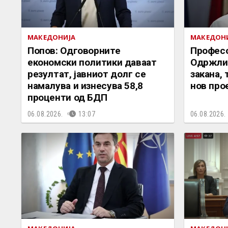
МАКЕДОНИЈА
МАКЕДОН
Попов: Одговорните
Професо
економски политики даваат
Одржлив
резултат, јавниот долг се
закана, 
намалува и изнесува 58,8
нов про
проценти од БДП
06.08.2026.
13:07
06.08.2026.