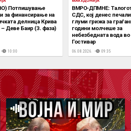
ИЈА
МАКЕДОНИЈА
ВО) Потпишување
ВМРО-ДПМНЕ: Талогот
и за финансирање на
СДС, кој денес печали
чката делница Крива
глуми грижа за граѓан
– Деве Баир (3. фаза)
години молчеше за
небезбедната вода во
Гостивар
10:00
06.08.2026.
09:35
ОДКА