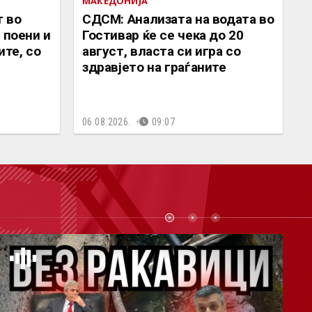
МАКЕДОНИЈА
 во
СДСМ: Анализата на водата во
 поени и
Гостивар ќе се чека до 20
ите, со
август, власта си игра со
здравјето на граѓаните
06.08.2026.
09:07
СТ