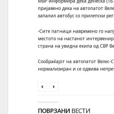
МВР информира дека денеска (16.0
пријавено дека на автопатот Веле
запалил автобус со прилепски рег
-Сите патници навремено го нап
местото на настанот интервенир
страна на увидна екипа од СВР Ве
Сообраќајот на автопатот Велес-С
нормализиран и се одвива непре
ПОВРЗАНИ
ВЕСТИ