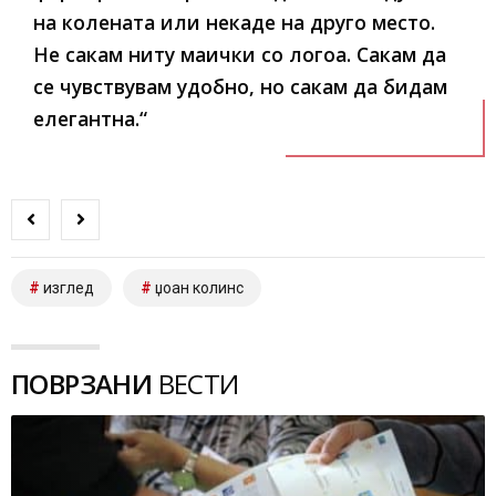
на колената или некаде на друго место.
Не сакам ниту маички со логоа. Сакам да
се чувствувам удобно, но сакам да бидам
елегантна.“
изглед
џоан колинс
ПОВРЗАНИ
ВЕСТИ