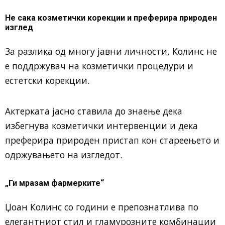
Не сака козметички корекции и преферира природен
изглед
За разлика од многу јавни личности, Колинс не
е поддржувач на козметички процедури и
естетски корекции.
Актерката јасно ставила до знаење дека
избегнува козметички интервенции и дека
преферира природен пристап кон стареењето и
одржувањето на изгледот.
„Ги мразам фармерките“
Џоан Колинс со години е препознатлива по
елегантниот стил и гламурозните комбинации