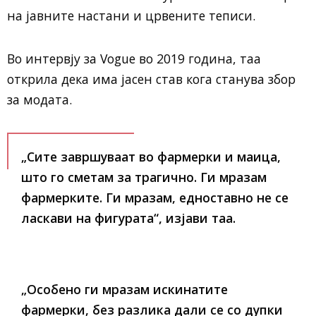
на јавните настани и црвените теписи.
Во интервју за
Vogue
во 2019 година, таа
открила дека има јасен став кога станува збор
за модата.
„Сите завршуваат во фармерки и маица,
што го сметам за трагично. Ги мразам
фармерките. Ги мразам, едноставно не се
ласкави на фигурата“, изјави таа.
„Особено ги мразам искинатите
фармерки, без разлика дали се со дупки