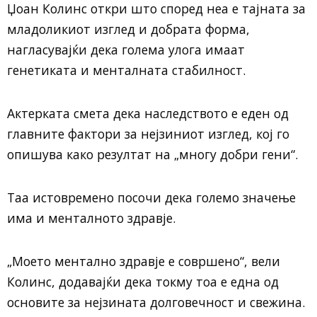
Џоан Колинс
откри што според неа е тајната за
младоликиот изглед и добрата форма,
нагласувајќи дека голема улога имаат
генетиката и менталната стабилност.
Актерката смета дека наследството е еден од
главните фактори за нејзиниот изглед, кој го
опишува како резултат на „многу добри гени“.
Таа истовремено посочи дека големо значење
има и менталното здравје.
„Моето ментално здравје е совршено“, вели
Колинс, додавајќи дека токму тоа е една од
основите за нејзината долговечност и свежина.