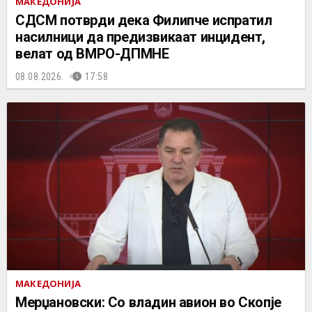
МАКЕДОНИЈА
СДСМ потврди дека Филипче испратил
насилници да предизвикаат инцидент,
велат од ВМРО-ДПМНЕ
08.08.2026.
17:58
МАКЕДОНИЈА
Мерџановски: Со владин авион во Скопје