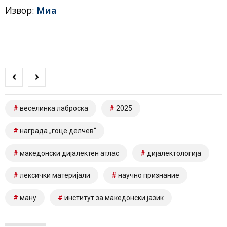
Извор:
Миа
веселинка лаброска
2025
награда „гоце делчев“
македонски дијалектен атлас
дијалектологија
лексички материјали
научно признание
ману
институт за македонски јазик