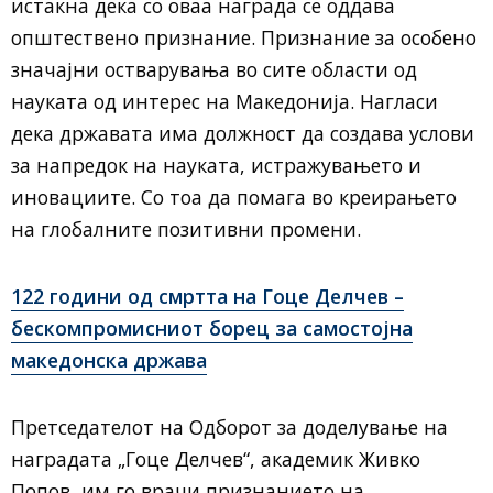
истакна дека со оваа награда се оддава
општествено признание. Признание за особено
значајни остварувања во сите области од
науката од интерес на Македонија. Нагласи
дека државата има должност да создава услови
за напредок на науката, истражувањето и
иновациите. Со тоа да помага во креирањето
на глобалните позитивни промени.
122 години од смртта на Гоце Делчев –
бескомпромисниот борец за самостојна
македонска држава
Претседателот на Одборот за доделување на
наградата „Гоце Делчев“, академик Живко
Попов, им го врачи признанието на