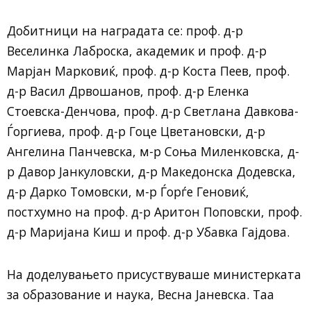
Добитници на наградата се: проф. д-р
Веселинка Лаброска, академик и проф. д-р
Марјан Марковиќ, проф. д-р Коста Пеев, проф.
д-р Васил Дрвошанов, проф. д-р Еленка
Стоевска-Денчова, проф. д-р Светлана Давкова-
Ѓоргиева, проф. д-р Гоце Цветановски, д-р
Ангелина Панчевска, м-р Соња Миленковска, д-
р Давор Јанкуловски, д-р Македонска Додевска,
д-р Дарко Томовски, м-р Ѓорѓе Геновиќ,
постхумно на проф. д-р Аритон Поповски, проф.
д-р Маријана Киш и проф. д-р Убавка Гајдова.
На доделувањето присуствуваше министерката
за образование и наука, Весна Јаневска. Таа