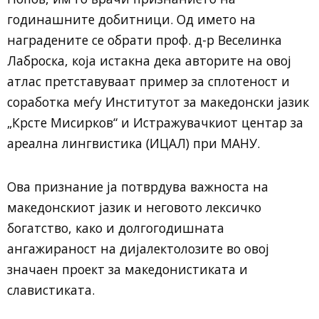
годинашните добитници. Од името на
наградените се обрати проф. д-р Веселинка
Лаброска, која истакна дека авторите на овој
атлас претставуваат пример за сплотеност и
соработка меѓу Институтот за македонски јазик
„Крсте Мисирков“ и Истражувачкиот центар за
ареална лингвистика (ИЦАЛ) при МАНУ.
Ова признание ја потврдува важноста на
македонскиот јазик и неговото лексичко
богатство, како и долгогодишната
ангажираност на дијалектолозите во овој
значаен проект за македонистиката и
славистиката.