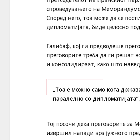
спроведувањето на Меморандумот
Според него, тоа може да се пост
дипломатијата, биде целосно под
Галибаф, кој ги предводеше прег
преговорите треба да ги решат в
и консолидираат, како што навед
„Тоа е можно само кога држав
паралелно со дипломатијата“,
Тој посочи дека преговорите за 
извршил напади врз јужното пред