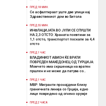
задржуваат, решение од ЕК сè уште
нема
ПРЕД 18 МИН.
Се асфалтираат уште две улици кај
Здравствениот дом во Битола
ПРЕД 55 МИН.
ИНФЛАЦИЈАТА ВО ЈУЛИ СЕ СПУШТИ
НА 2,3 ОТСТО: Храната поевтини за
1,1 отсто, транспортот поскапе за 4,4
отсто
ПРЕД 1 ЧАС
ВЛАДИНИОТ АВИОН ЌЕ ВРАТИ
ПОВРЕДЕН МАКЕДОНЕЦ ОД ТУРЦИЈА:
Момчето има скршеница на вратен
пршлен и не може да патува со
редовен лет
ПРЕД 1 ЧАС
МВР: Мигранти пронајдени близу
граничната линија со Грција, едно
лице повредено од огнено оружје
ПРЕД 2 ЧАСА