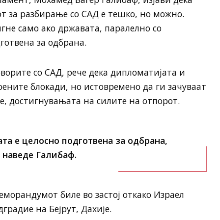
 за разбирање со САД е тешко, но можно.
игне само ако државата, паралелно со
готвена за одбрана.
оворите со САД, рече дека дипломатијата и
оените блокади, но истовремено да ги зачуваат
е, достигнувањата на силите на отпорот.
ата е целосно подготвена за одбрана,
 наведе Галибаф.
Меморандумот биле во застој откако Израел
градие на Бејрут, Дахије.