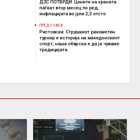
ДЗС ПОТВРДИ: Цените на храната
паѓаат втор месец по ред,
инфлацијата во јули 2,3 отсто
ПРЕД 2 ЧАСА
Ристовски: Струшкиот ракометен
турнир е историја на македонскиот
спорт, наша обврска е да ја чуваме
традицијата