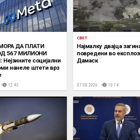
СВЕТ
 МОРА ДА ПЛАТИ
Најмалку двајца загин
ОД 567 МИЛИОНИ
повредени во експлози
 Нејзините социјални
Дамаск
ми нанеле штети врз
е
12:45
07.08.2026.
10:14