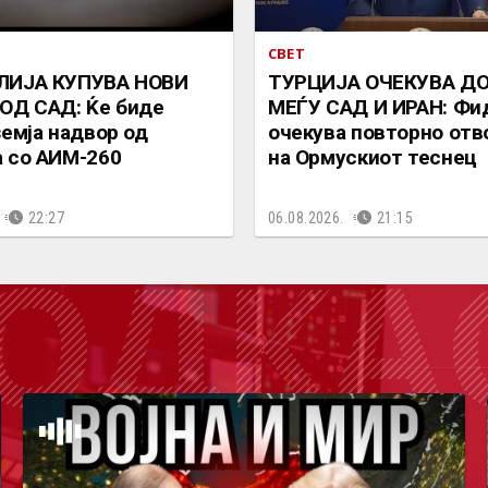
СВЕТ
ЛИЈА КУПУВА НОВИ
ТУРЦИЈА ОЧЕКУВА Д
ОД САД: Ќе биде
МЕЃУ САД И ИРАН: Фи
земја надвор од
очекува повторно от
 со АИМ-260
на Ормускиот теснец
22:27
06.08.2026.
21:15
ОДКА