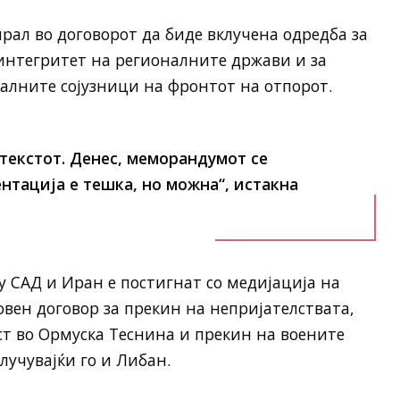
рал во договорот да биде вклучена одредба за
интегритет на регионалните држави и за
алните сојузници на фронтот на отпорот.
 текстот. Денес, меморандумот се
нтација е тешка, но можна“, истакна
 САД и Иран е постигнат со медијација на
овен договор за прекин на непријателствата,
т во Ормуска Теснина и прекин на воените
лучувајќи го и Либан.