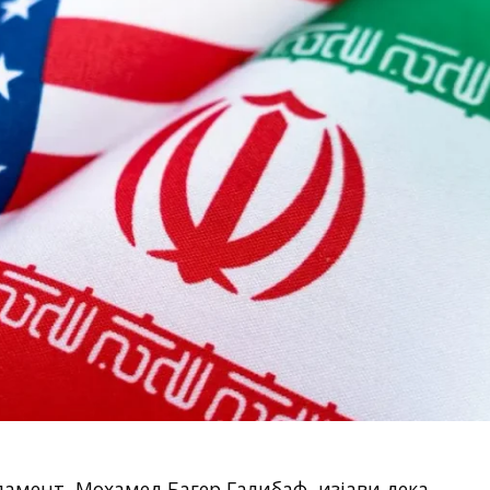
амент, Мохамед Багер Галибаф, изјави дека