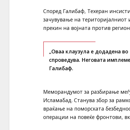
Според Галибаф, Техеран инсисти
зачувување на територијалниот 
прекин на војната против регион
„Оваа клаузула е додадена во
спроведува. Неговата имплеме
Галибаф.
Меморандумот за разбирање меѓу
Исламабад. Станува збор за рамк
враќање на поморската безбеднос
операции на повеќе фронтови, вк