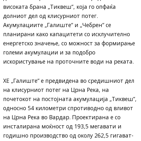
високата брана „Тиквеш“, која го опфаќа
долниот дел од клисурниот потег.
Акумулациите „Галиште“ и „Чебрен“ се
планирани како капацитети со исклучително
енергетско значење, со можност за формирање
големи акумулации и за подобро
искористување на проточните води на реката.
ХЕ „Галиште“ е предвидена во средишниот дел
на клисурниот потег на Црна Река, на
почетокот на постојната акумулација „Тиквеш“,
односно 54 километри спротиводно од вливот
на Црна Река во Вардар. Проектирана е со
инсталирана моќност од 193,5 мегавати и
годишно производство од околу 262,5 гигават-