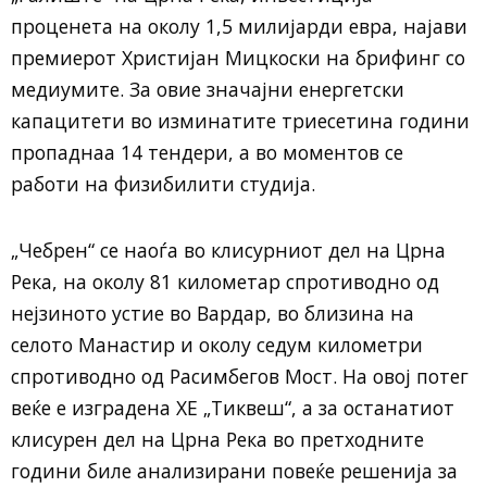
проценета на околу 1,5 милијарди евра, најави
премиерот Христијан Мицкоски на брифинг со
медиумите. За овие значајни енергетски
капацитети во изминатите триесетина години
пропаднаа 14 тендери, а во моментов се
работи на физибилити студија.
„Чебрен“ се наоѓа во клисурниот дел на Црна
Река, на околу 81 километар спротиводно од
нејзиното устие во Вардар, во близина на
селото Манастир и околу седум километри
спротиводно од Расимбегов Мост. На овој потег
веќе е изградена ХЕ „Тиквеш“, а за останатиот
клисурен дел на Црна Река во претходните
години биле анализирани повеќе решенија за