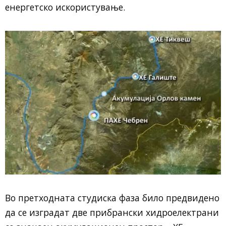
енергетско искористување.
Во претходната студиска фаза било предвидено
да се изградат две прибрански хидроелектрани