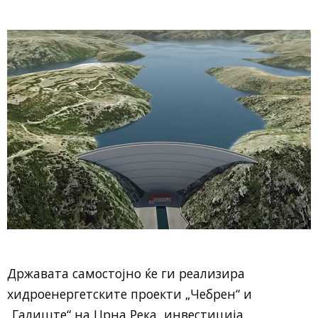
Државата самостојно ќе ги реализира
хидроенергетските проекти „Чебрен“ и
„Галиште“ на Црна Река, инвестиција