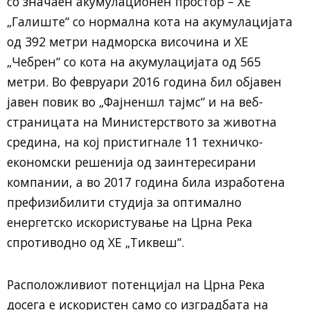
со значаен акумулационен простор – ХЕ
„Галиште“ со нормална кота на акумулацијата
од 392 метри надморска височина и ХЕ
„Чебрен“ со кота на акумулацијата од 565
метри. Во февруари 2016 година бил објавен
јавен повик во „Фајненшл тајмс“ и на веб-
страницата на Министерството за животна
средина, на кој пристигнале 11 техничко-
економски решенија од заинтересирани
компании, а во 2017 година била изработена
префизибилити студија за оптимално
енергетско искористување на Црна Река
спротиводно од ХЕ „Тиквеш“.
Расположливиот потенцијал на Црна Река
досега е искористен само со изградбата на