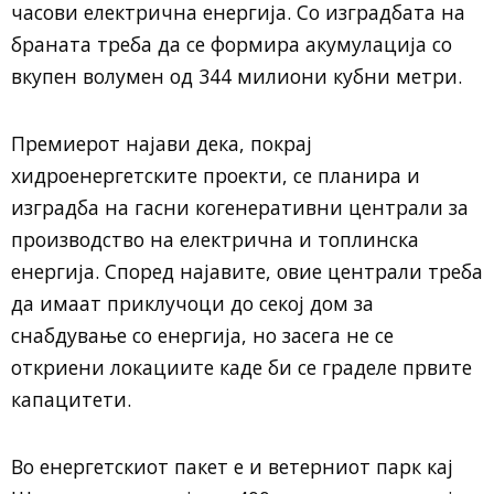
часови електрична енергија. Со изградбата на
браната треба да се формира акумулација со
вкупен волумен од 344 милиони кубни метри.
Премиерот најави дека, покрај
хидроенергетските проекти, се планира и
изградба на гасни когенеративни централи за
производство на електрична и топлинска
енергија. Според најавите, овие централи треба
да имаат приклучоци до секој дом за
снабдување со енергија, но засега не се
откриени локациите каде би се граделе првите
капацитети.
Во енергетскиот пакет е и ветерниот парк кај