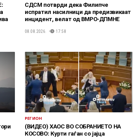
:
СДСМ потврди дека Филипче
за
испратил насилници да предизвикаат
ива
инцидент, велат од ВМРО-ДПМНЕ
08.08.2026.
17:58
РЕГИОН
тори
(ВИДЕО) ХАОС ВО СОБРАНИЕТО НА
КОСОВО: Курти гаѓан со јајца