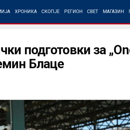
МИЈА
ХРОНИКА
СКОПЈЕ
РЕГИОН
СВЕТ
МАГАЗИН
ки подготовки за „One
емин Блаце