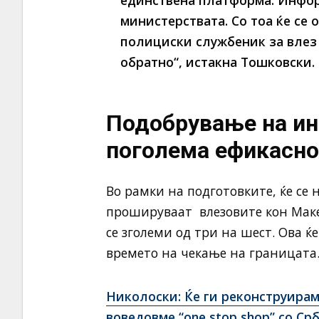
единствена платформа. Инфор
министерствата. Со тоа ќе се
полициски службеник за влез 
обратно“, истакна Тошковски.
Подобрување на ин
поголема ефикасно
Во рамки на подготовките, ќе се 
прошируваат влезовите кон Макед
се зголеми од три на шест. Ова 
времето на чекање на границата
Николоски: Ќе ги реконструира
воведовме “one stop shop” со Ср