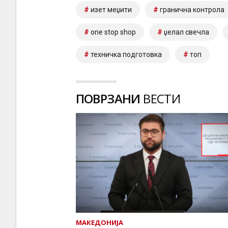
изет меџити
гранична контрола
one stop shop
џелал свечла
техничка подготовка
топ
ПОВРЗАНИ
ВЕСТИ
МАКЕДОНИЈА