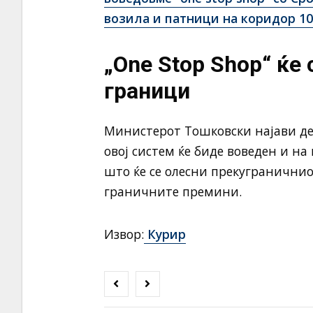
возила и патници на коридор 10
„One Stop Shop“ ќе 
граници
Министерот Тошковски најави де
овој систем ќе биде воведен и на
што ќе се олесни прекуграничниот
граничните премини.
Извор:
Курир