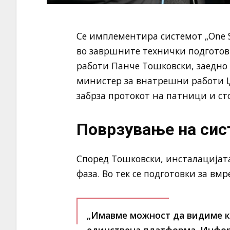
Се имплементира системот „One 
во завршните технички подгото
работи Панче Тошковски, заедно
министер за внатрешни работи Џе
забрза протокот на патници и ст
Поврзување на сис
Според Тошковски, инсталацијат
фаза. Во тек се подготовки за вм
„Имавме можност да видиме к