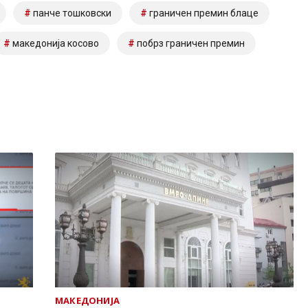
панче тошковски
граничен премин блаце
македонија косово
побрз граничен премин
МАКЕДОНИЈА