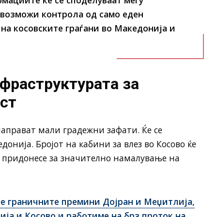
мациите ќе се споделуваат меѓу
 овозможи контрола од само еден
на косовските граѓани во Македонија и
фраструктурата за
ст
направат мали градежни зафати. Ќе се
онија. Бројот на кабини за влез во Косово ќе
ќе придонесе за значително намалување на
.
ме граничните премини Дојран и Меџитлија,
бија и Косово и работиме на брз проток на