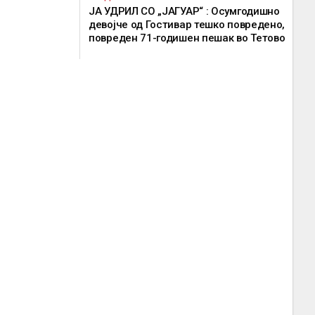
ЈА УДРИЛ СО „ЈАГУАР“ : Осумгодишно
девојче од Гостивар тешко повредено,
повреден 71-годишен пешак во Тетово