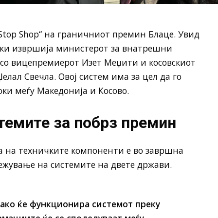
Stop Shop“ на граничниот премин Блаце. Увид
вки извршија министерот за внатрешни
 со вицепремиерот Изет Меџити и косовскиот
лал Свечла. Овој систем има за цел да го
оки меѓу Македонија и Косово.
темите за побрз премин
а на техничките компоненти е во завршна
режување на системите на двете држави.
ако ќе функционира системот преку