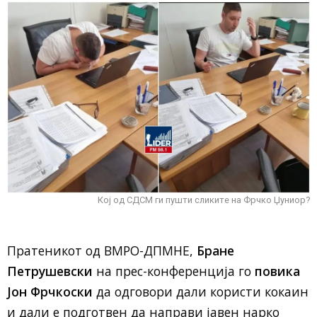
Кој од СДСМ ги пушти сликите на Фрчко Џуниор?
Пратеникот од ВМРО-ДПМНЕ,
Бране
Петрушевски
на прес-конференција го
повика
Јон Фрчкоски
да одговори дали користи кокаин
и дали е подготвен да направи јавен нарко