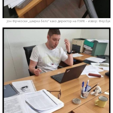
Јон Фрчкоски „шмрка бело“ како директор на ПУИК – извор: Фејсбук