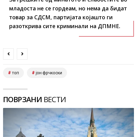
младоста не се гордеам, но нема да бидат
товар за СДСМ, партијата којашто ги
разоткрива сите криминали на ДПМНЕ.
топ
јон фрчкоски
ПОВРЗАНИ
ВЕСТИ