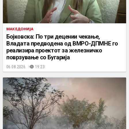
МАКЕДОНИЈА
Бојковска: По три децении чекање,
Владата предводена од ВМРО-ДПМНЕ го
реализира проектот за железничко
поврзување со Бугарија
06.08.2026.
19:23