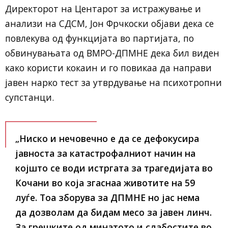
Директорот на Центарот за истражување и
анализи на СДСМ, Јон Фрчкоски објави дека се
повлекува од функцијата во партијата, по
обвинувањата од ВМРО-ДПМНЕ дека бил виден
како користи кокаин и го повикаа да направи
јавен нарко тест за утврдување на психотропни
супстанци.
„Ниско и нечовечно е да се дефокусира
јавноста за катастрофалниот начин на
којшто се води истргата за трагедијата во
Кочани во која згаснаа животите на 59
луѓе. Тоа зборува за ДПМНЕ но јас нема
да дозволам да бидам месо за јавен линч.
За грешките од минатото и слабостите во