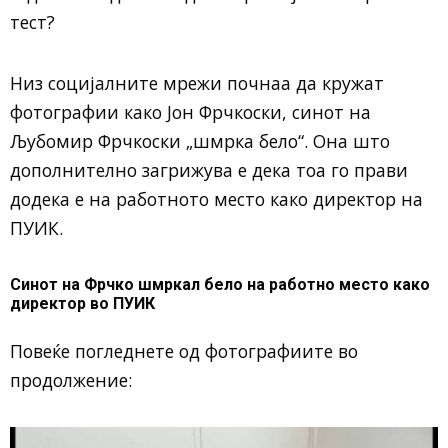
тест?
Низ социјалните мрежи почнаа да кружат
фотографии како Јон Фрчкоски, синот на
Љубомир Фрчкоски „шмрка бело“. Она што
дополнително загрижува е дека тоа го прави
додека е на работното место како директор на
ПУИК.
Синот на Фрчко шмркал бело на работно место како
директор во ПУИК
Повеќе погледнете од фотографиите во
продолжение: