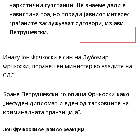
наркотични супстанци. Не знаеме дали e
навистина тоа, но поради јавниот интерес
граѓаните заслужуваат одговори, изјави
Петрушевски.
Инаку Јон Фрчкоски е син на Љубомир
Фрчкоски, поранешен министер во владите на
СДС.
Бране Петрушевски го опиша Фрчкоски како
„несуден дипломат и еден од татковците на
криминалната транзиција“.
Јон Фрчкоски се јави со реакција