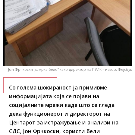
Јон Фрчкоски „шмрка бело“ како директор на ПУИК – извор: Фејсбук
Со голема шокираност ја примивме
информацијата која се појави на
социјалните мрежи каде што се гледа
дека функционерот и директорот на
Центарот за истражување и анализи на
СДС, Јон Фрчкоски, користи бели