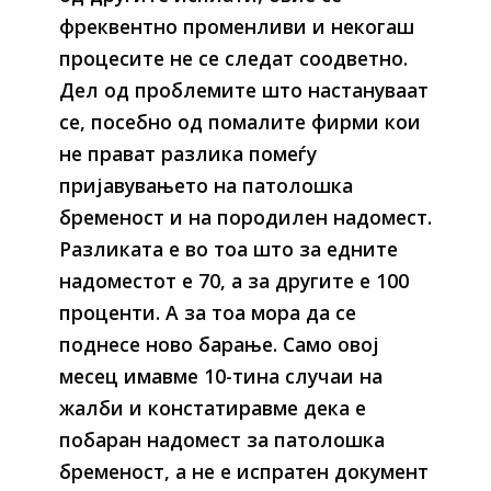
фреквентно променливи и некогаш
процесите не се следат соодветно.
Дел од проблемите што настануваат
се, посебно од помалите фирми кои
не прават разлика помеѓу
пријавувањето на патолошка
бременост и на породилен надомест.
Разликата е во тоа што за едните
надоместот е 70, а за другите е 100
проценти. А за тоа мора да се
поднесе ново барање. Само овој
месец имавме 10-тина случаи на
жалби и констатиравме дека е
побаран надомест за патолошка
бременост, а не е испратен документ