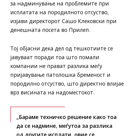
за надминување на проблемите при
исплатата на породилното отсуство,
изјави директорот Сашо Клековски при
денешната посета во Прилеп.
Тој објасни дека дел од тешкотиите се
јавуваат поради тоа што помали
компании не прават разлика меѓу
пријавување патолошка бременост и
породилно отсуство, што директно влијае
врз висината на надоместокот.
„Бараме техничко решение како тоа
да се надмине, меѓутоа за разлика
од другите исплати, овие се