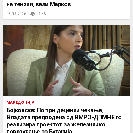
на тензии, вели Марков
06.08.2026.
19:55
МАКЕДОНИЈА
Бојковска: По три децении чекање,
Владата предводена од ВМРО-ДПМНЕ го
реализира проектот за железничко
поврзување со Бугарија