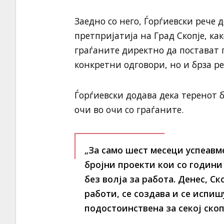
Заедно со него, Ѓорѓиевски рече 
претпријатија на Град Скопје, ка
граѓаните директно да постават 
конкретни одговори, но и брза ре
Ѓорѓиевски додава дека теренот 
очи во очи со граѓаните.
„За само шест месеци успеавм
бројни проекти кои со години
без волја за работа. Денес, Ск
работи, се создава и се испиш
подостоинствена за секој скоп