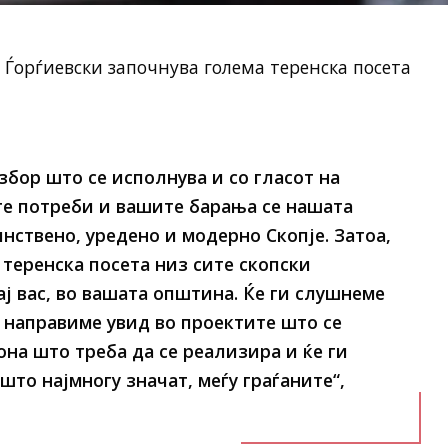
 Ѓорѓиевски започнува голема теренска посета
 збор што се исполнува и со гласот на
те потреби и вашите барања се нашата
нствено, уредено и модерно Скопје. Затоа,
 теренска посета низ сите скопски
ј вас, во вашата општина. Ќе ги слушнеме
 направиме увид во проектите што се
она што треба да се реализира и ќе ги
то најмногу значат, меѓу граѓаните“,