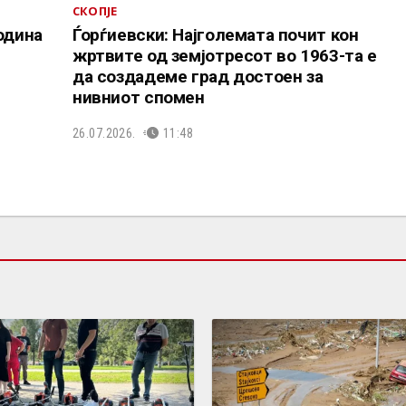
СКОПЈЕ
одина
Ѓорѓиевски: Најголемата почит кон
жртвите од земјотресот во 1963-та е
да создадеме град достоен за
нивниот спомен
26.07.2026.
11:48