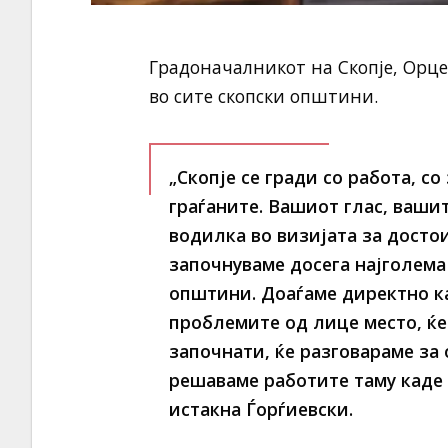
Градоначалникот на Скопје, Орце
во сите скопски општини.
„Скопје се гради со работа, со
граѓаните. Вашиот глас, ваши
водилка во визијата за достои
започнуваме досега најголема
општини. Доаѓаме директно ка
проблемите од лице место, ќе
започнати, ќе разговараме за 
решаваме работите таму каде ш
истакна Ѓорѓиевски.