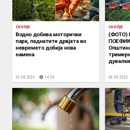
СКОПЈЕ
СКОПЈЕ
Водно добива моторички
(ФОТО)
парк, паднатите дрвјата во
ПОЕФИК
невремето добија нова
Општина
намена
тримери
дувалк
06.08.2026.
14:39
06.08.2026.