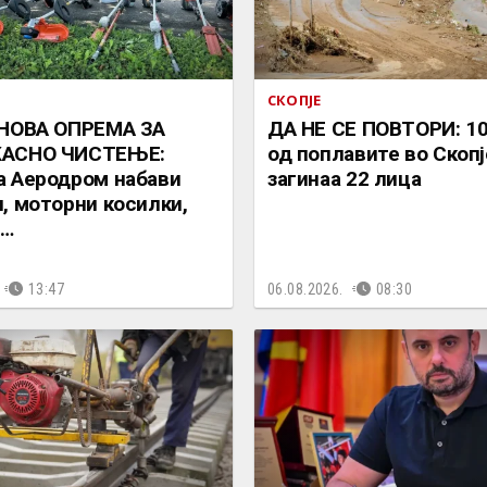
СКОПЈЕ
 НОВА ОПРЕМА ЗА
ДА НЕ СЕ ПОВТОРИ: 10
АСНО ЧИСТЕЊЕ:
од поплавите во Скопј
 Аеродром набави
загинаа 22 лица
, моторни косилки,
и…
13:47
06.08.2026.
08:30