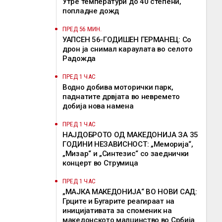
Утре температури до 40 степени,
попладне дожд
ПРЕД 56 МИН.
УАПСЕН 56-ГОДИШЕН ГЕРМАНЕЦ: Со
дрон ја снимал караулата во селото
Радожда
ПРЕД 1 ЧАС
Водно добива моторички парк,
паднатите дрвјата во невремето
добија нова намена
ПРЕД 1 ЧАС
НАЈДОБРОТО ОД МАКЕДОНИЈА ЗА 35
ГОДИНИ НЕЗАВИСНОСТ: „Меморија“,
„Мизар“ и „Синтезис“ со заеднички
концерт во Струмица
ПРЕД 1 ЧАС
„МАЈКА МАКЕДОНИЈА“ ВО НОВИ САД:
Грците и Бугарите реагираат на
иницијативата за споменик на
македонското малцинство во Србија