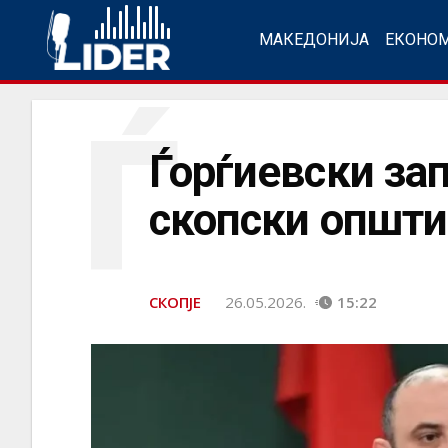
МАКЕДОНИЈА
ЕКОНО
Ѓ
Ѓорѓиевски зап
скопски општ
СКОПЈЕ
26.05.2026.
15:22