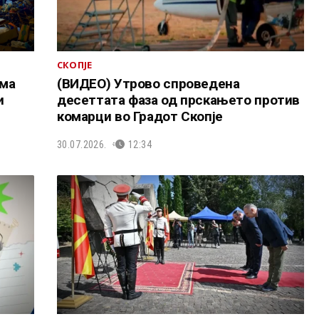
СКОПЈЕ
ема
(ВИДЕО) Утрово спроведена
и
десеттата фаза од прскањето против
комарци во Градот Скопје
30.07.2026.
12:34