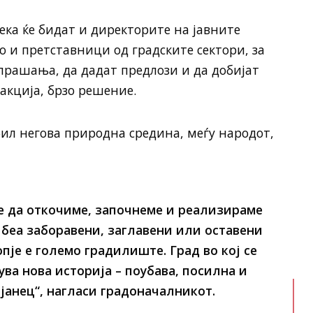
дека ќе бидат и директорите на јавните
ко и претставници од градските сектори, за
прашања, да дадат предлози и да добијат
акција, брзо решение.
бил негова природна средина, меѓу народот,
е да откочиме, започнеме и реализираме
 беа заборавени, заглавени или оставени
опје е големо градилиште. Град во кој се
ува нова историја – поубава, посилна и
јанец“, нагласи градоначалникот.