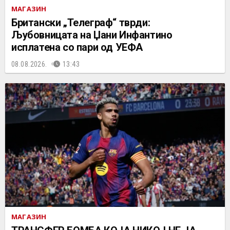
МАГАЗИН
Британски „Телеграф“ тврди:
Љубовницата на Џани Инфантино
исплатена со пари од УЕФА
08.08.2026.
13:43
МАГАЗИН