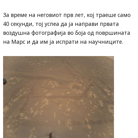
За време на неговиот прв лет, кој траеше само
40 секунди, тој успеа да ја направи првата
воздушна фотографија во боја од површината
на Марс и да им ја испрати на научниците.