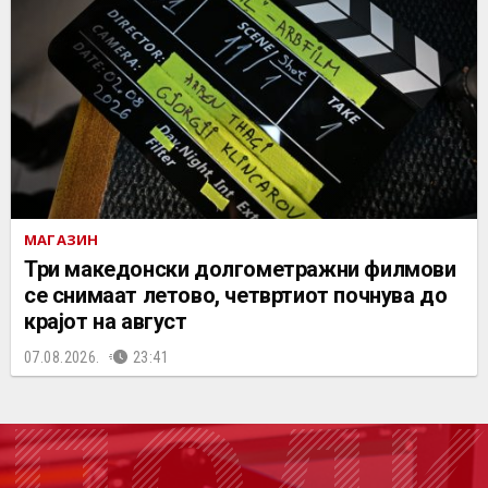
МАГАЗИН
Три македонски долгометражни филмови
се снимаат летово, четвртиот почнува до
крајот на август
07.08.2026.
23:41
ПОДК