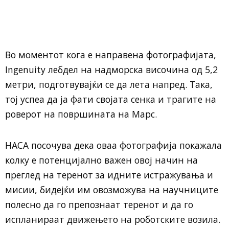
Во моментот кога е направена фотографијата,
Ingenuity лебдел на надморска височина од 5,2
метри, подготвувајќи се да лета напред. Така,
тој успеа да ја фати својата сенка и трагите на
роверот на површината на Марс.
НАСА посочува дека оваа фотографија покажала
колку е потенцијално важен овој начин на
преглед на теренот за идните истражувања и
мисии, бидејќи им овозможува на научниците
полесно да го препознаат теренот и да го
испланираат движењето на роботските возила.