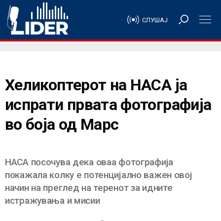
СЛУШАЈ
Хеликоптерот на НАСА ја
испрати првата фотографија
во боја од Марс
НАСА посочува дека оваа фотографија
покажала колку е потенцијално важен овој
начин на преглед на теренот за идните
истражувања и мисии