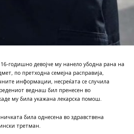
 16-годишно девојче му нанело убодна рана на
редмет, по претходна семејна расправија,
ните информации, несреќата се случила
овредениот веднаш бил пренесен во
аде му била укажана лекарска помош.
тничката била однесена во здравствена
ински третман.