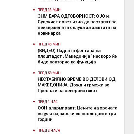
ПРЕД 33 МИН.
ЗНМ БАРА ОДГОВОРНОСТ: ОЈО и
Судскиот совет итно да постапат за
неизвршената одлука за заштита на
новинарка
ПРЕД 45 МИН.
(ВИДЕО) Подната фонтана на
плоштадот „Македонија“ наскоро ќе
биде повторно во функција
ПРЕД 58 МИН.
НЕСТАБИЛНО ВРЕМЕ ВО ДЕЛОВИ ОД
МАКЕДОНИЈА: Дожд и грмежи во
Преспа и на североистокот
ПРЕД 1 ЧАС
ООН алармираат: Цените на храната
во јули највисоки во последните три
години
ПРЕД 2 ЧАСА