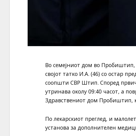
Во семејниот дом во Пробиштип,
својот татко И.А. (46) со остар п
соопшти СВР Штип. Според првич
утринава околу 09:40 часот, а п
Здравствениот дом Пробиштип, к
По лекарскиот преглед, и малоле
установа за дополнителен медиц