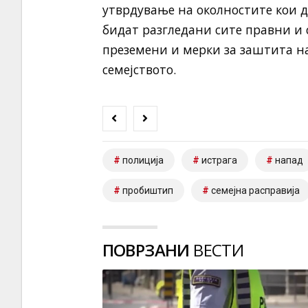
утврдување на околностите кои д
бидат разгледани сите правни и с
преземени и мерки за заштита н
семејството.
полиција
истрага
напад
пробиштип
семејна расправија
ПОВРЗАНИ
ВЕСТИ