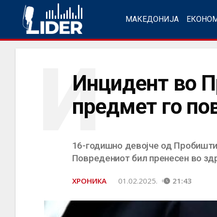
МАКЕДОНИЈА
ЕКОНО
И
Инцидент во П
предмет го пов
16-годишно девојче од Пробиштип
Повредениот бил пренесен во здра
ХРОНИКА
01.02.2025.
21:43