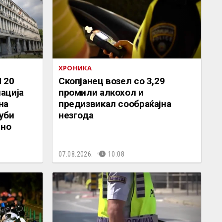
ХРОНИКА
 20
Скопјанец возел со 3,29
ација
промили алкохол и
на
предизвикал сообраќајна
 уби
незгода
јно
07.08.2026.
10:08