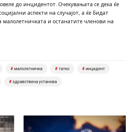
овеле до инцидентот. Очекувањата се дека ќе
оцијални аспекти на случајот, а ќе бидат
а малолетничката и останатите членови на
малолетничка
татко
инцидент
здравствена установа