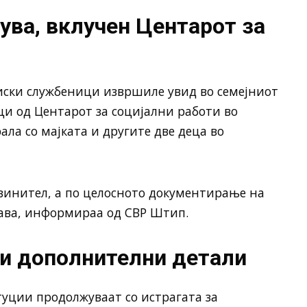
ува, вклучен Центарот за
циски службеници извршиле увид во семејниот
ци од Центарот за социјални работи во
ла со мајката и другите две деца во
обвинител, а по целосното документирање на
ијава, информираа од СВР Штип.
ди дополнителни детали
уции продолжуваат со истрагата за