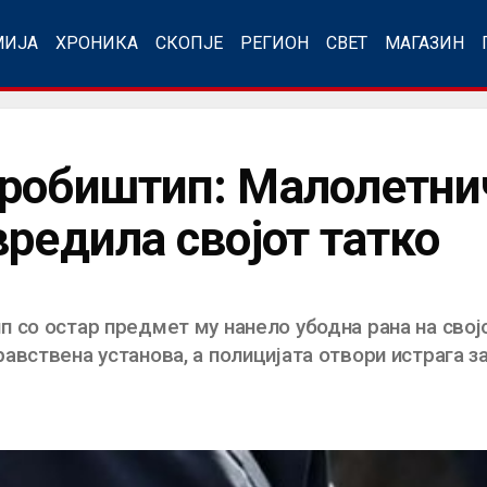
МИЈА
ХРОНИКА
СКОПЈЕ
РЕГИОН
СВЕТ
МАГАЗИН
робиштип: Малолетнич
редила својот татко
 со остар предмет му нанело убодна рана на својо
вствена установа, а полицијата отвори истрага за