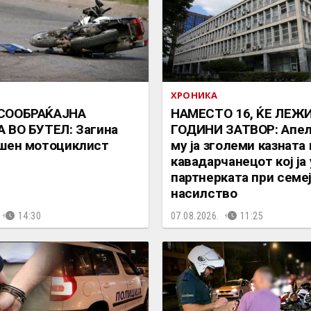
ХРОНИКА
СООБРАЌАЈНА
НАМЕСТО 16, ЌЕ ЛЕЖИ
 ВО БУТЕЛ: Загина
ГОДИНИ ЗАТВОР: Апел
шен мотоциклист
му ја зголеми казната 
кавадарчанецот кој ја
партнерката при семе
насилство
14:30
07.08.2026.
11:25