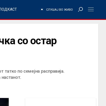
ПОДКАСТ
СЛУШАЈ ВО ЖИВО
ка со остар
т татко по семејна расправија.
 настанот.