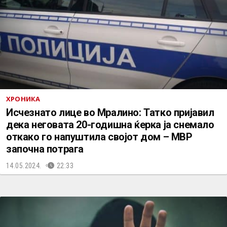
ХРОНИКА
Исчезнато лице во Мралино: Татко пријавил
дека неговата 20-годишна ќерка ја снемало
откако го напуштила својот дом – МВР
започна потрага
14.05.2024.
22:33