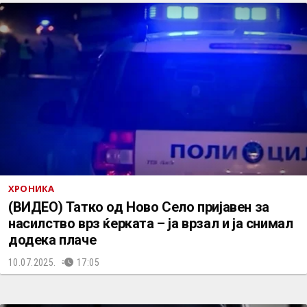
ХРОНИКА
(ВИДЕО) Татко од Ново Село пријавен за
насилство врз ќерката – ја врзал и ја снимал
додека плаче
10.07.2025.
17:05