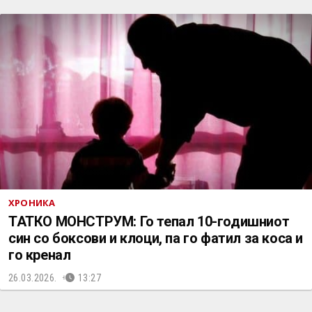
ХРОНИКА
ТАТКО МОНСТРУМ: Го тепал 10-годишниот
син со боксови и клоци, па го фатил за коса и
го кренал
26.03.2026.
13:27