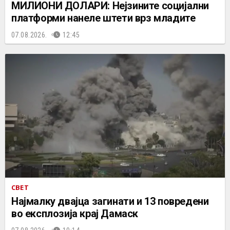
МИЛИОНИ ДОЛАРИ: Нејзините социјални
платформи нанеле штети врз младите
07.08.2026.
12:45
СВЕТ
Најмалку двајца загинати и 13 повредени
во експлозија крај Дамаск