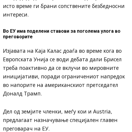
исто време ги брани сопствените безбедносни
интереси.
Во ЕУ има поделени ставови за поголема улога во
преговорите
Изјавата на
Каја Калас
доаѓа во време кога во
Европската Унија се води дебата дали Брисел
треба поактивно да се вклучи во мировните
иницијативи, поради ограничениот напредок
во напорите на американскиот претседател
Доналд Трамп
.
Дел од земјите членки, меѓу кои и
Austria
,
предлагаат назначување специјален главен
преговарач на ЕУ.