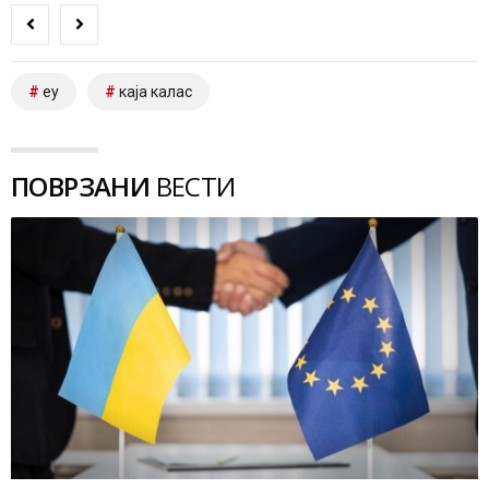
еу
каја калас
ПОВРЗАНИ
ВЕСТИ