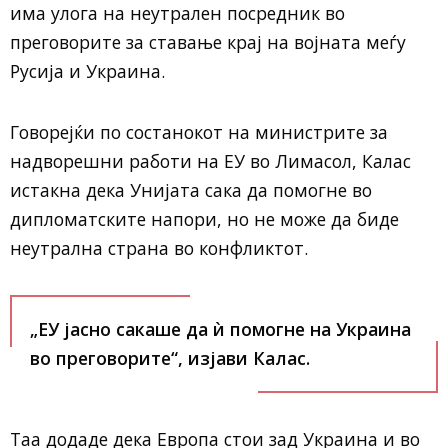
има улога на неутрален посредник во
преговорите за ставање крај на војната меѓу
Русија и Украина.
Говорејќи по состанокот на министрите за
надворешни работи на ЕУ во Лимасол, Калас
истакна дека Унијата сака да помогне во
дипломатските напори, но не може да биде
неутрална страна во конфликтот.
„ЕУ јасно сакаше да ѝ помогне на Украина
во преговорите“, изјави Калас.
Таа додаде дека Европа стои зад Украина и во