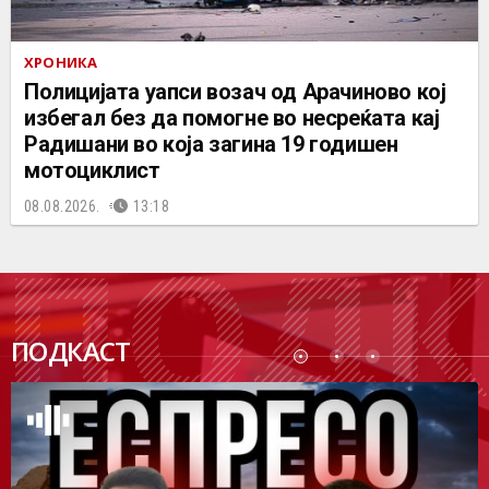
ХРОНИКА
Полицијата уапси возач од Арачиново кој
избегал без да помогне во несреќата кај
Радишани во која загина 19 годишен
мотоциклист
08.08.2026.
13:18
ПОДК
ПОДКАСТ