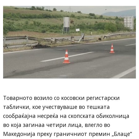
Товарното возило со косовски регистарски
таблички, кое учествуваше во тешката
сообраќајна несреќа на скопската обиколница
во која загинаа четири лица, влегло во
Македонија преку граничниот премин „Блаце“