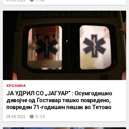
09.08.2026.
11:42
ХРОНИКА
ЈА УДРИЛ СО „ЈАГУАР“ : Осумгодишно
девојче од Гостивар тешко повредено,
повреден 71-годишен пешак во Тетово
08.08.2026.
21:54