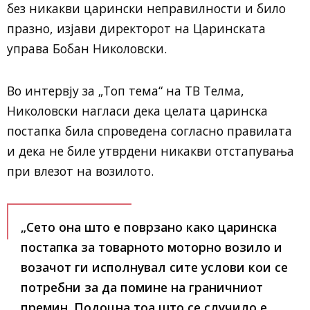
без никакви царински неправилности и било
празно, изјави директорот на Царинската
управа Бобан Николовски.
Во интервју за „Топ тема“ на ТВ Телма,
Николовски нагласи дека целата царинска
постапка била спроведена согласно правилата
и дека не биле утврдени никакви отстапувања
при влезот на возилото.
„Сето она што е поврзано како царинска
постапка за товарното моторно возило и
возачот ги исполнувал сите услови кои се
потребни за да помине на граничниот
премин. Подоцна тоа што се случило е