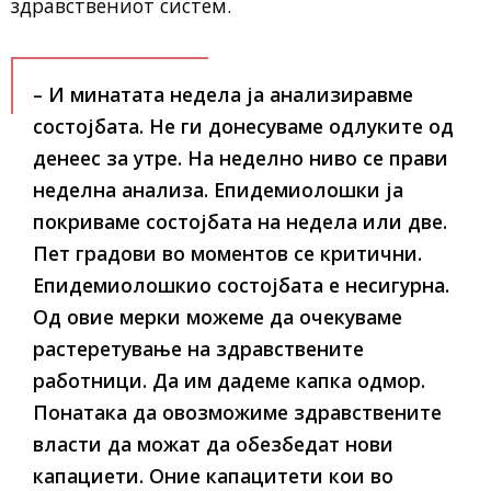
здравствениот систем.
– И минатата недела ја анализиравме
состојбата. Не ги донесуваме одлуките од
денеес за утре. На неделно ниво се прави
неделна анализа. Епидемиолошки ја
покриваме состојбата на недела или две.
Пет градови во моментов се критични.
Епидемиолошкио состојбата е несигурна.
Од овие мерки можеме да очекуваме
растеретување на здравствените
работници. Да им дадеме капка одмор.
Понатака да овозможиме здравствените
власти да можат да обезбедат нови
капациети. Оние капацитети кои во