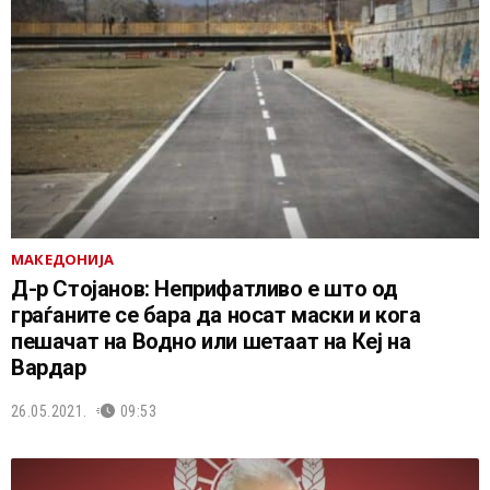
МАКЕДОНИЈА
Д-р Стојанов: Неприфатливо е што од
граѓаните се бара да носат маски и кога
пешачат на Водно или шетаат на Кеј на
Вардар
26.05.2021.
09:53