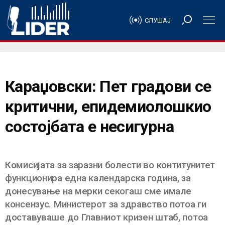
СЛУШАЈ
Караџовски: Пет градови се
критични, епидемиолошкио
состојбата е несигурна
Комисијата за заразни болести во контитунитет
функционира една календарска година, за
донесување на мерки секогаш сме имале
консензус. Министерот за здравство потоа ги
доставуваше до Главниот кризен штаб, потоа