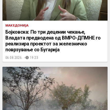
МАКЕДОНИЈА
Бојковска: По три децении чекање,
Владата предводена од ВМРО-ДПМНЕ го
реализира проектот за железничко
поврзување со Бугарија
06.08.2026.
19:23