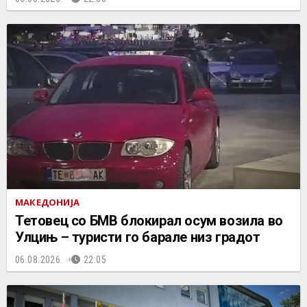
МАКЕДОНИЈА
Тетовец со БМВ блокирал осум возила во
Улцињ – туристи го барале низ градот
06.08.2026.
22:05