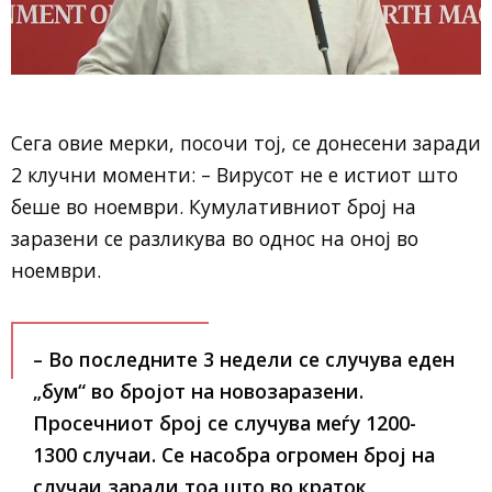
Сега овие мерки, посочи тој, се донесени заради
2 клучни моменти: – Вирусот не е истиот што
беше во ноември. Кумулативниот број на
заразени се разликува во однос на оној во
ноември.
– Во последните 3 недели се случува еден
„бум“ во бројот на новозаразени.
Просечниот број се случува меѓу 1200-
1300 случаи. Се насобра огромен број на
случаи заради тоа што во краток