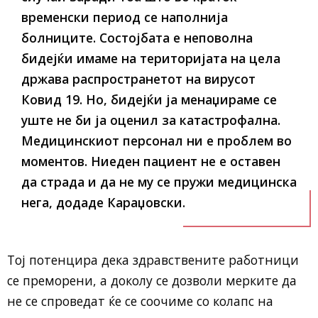
временски период се наполнија
болниците. Состојбата е неповолна
бидејќи имаме на територијата на цела
држава распространетот на вирусот
Ковид 19. Но, бидејќи ја менаџираме се
уште не би ја оценил за катастрофална.
Медицинскиот персонал ни е проблем во
моментов. Ниеден пациент не е оставен
да страда и да не му се пружи медицинска
нега, додаде Караџовски.
Тој потенцира дека здравствените работници
се преморени, а доколу се дозволи мерките да
не се спроведат ќе се соочиме со колапс на