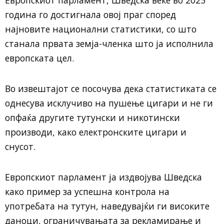
Европскиот парламент, Шведска веќе во 2025
година го достигнала овој праг според
најновите национални статистики, со што
станала првата земја-членка што ја исполнила
европската цел.
Во извештајот се посочува дека статистиката се
однесува исклучиво на пушење цигари и не ги
опфаќа другите тутунски и никотински
производи, како електронските цигари и
снусот.
Европскиот парламент ја издвојува Шведска
како пример за успешна контрола на
употребата на тутун, наведувајќи ги високите
даноци, ограничувањата за рекламирање и