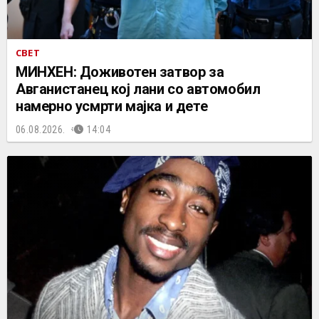
СВЕТ
МИНХЕН: Доживотен затвор за
Авганистанец кој лани со автомобил
намерно усмрти мајка и дете
06.08.2026.
14:04