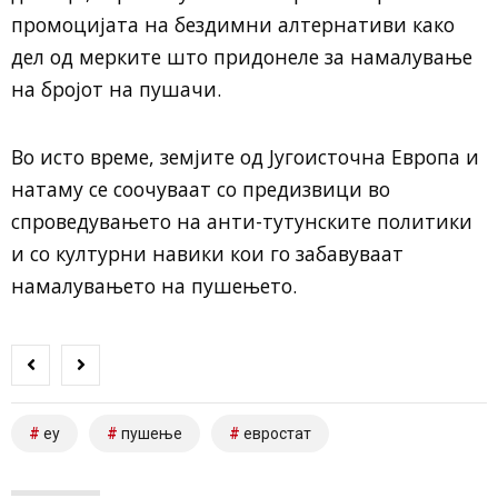
промоцијата на бездимни алтернативи како
дел од мерките што придонеле за намалување
на бројот на пушачи.
Во исто време, земјите од Југоисточна Европа и
натаму се соочуваат со предизвици во
спроведувањето на анти-тутунските политики
и со културни навики кои го забавуваат
намалувањето на пушењето.
еу
пушење
евростат