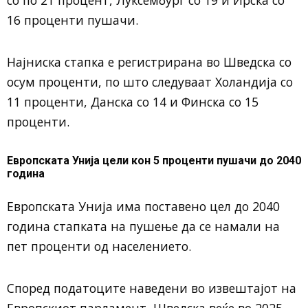
со по 21 процент, Луксембург со 19 и Ирска со
16 проценти пушачи.
Најниска стапка е регистрирана во Шведска со
осум проценти, по што следуваат Холандија со
11 проценти, Данска со 14 и Финска со 15
проценти.
Европската Унија цели кон 5 проценти пушачи до 2040
година
Европската Унија има поставено цел до 2040
година стапката на пушење да се намали на
пет проценти од населението.
Според податоците наведени во извештајот на