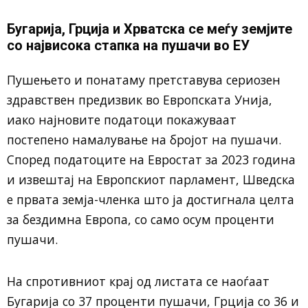
Бугарија, Грција и Хрватска се меѓу земјите
со највисока стапка на пушачи во ЕУ
Пушењето и понатаму претставува сериозен
здравствен предизвик во Европската Унија,
иако најновите податоци покажуваат
постепено намалување на бројот на пушачи.
Според податоците на Евростат за 2023 година
и извештај на Европскиот парламент, Шведска
е првата земја-членка што ја достигнала целта
за бездимна Европа, со само осум проценти
пушачи.
На спротивниот крај од листата се наоѓаат
Бугарија со 37 проценти пушачи, Грција со 36 и