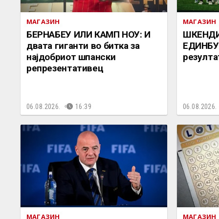
МАГАЗИН
МАГАЗИН
БЕРНАБЕУ ИЛИ КАМП НОУ: И
ШКЕНДИ
двата гиганти во битка за
ЕДИНБУР
најдобриот шпански
резулта
репрезентативец
06.08.2026.
16:39
06.08.2026.
МАГАЗИН
МАГАЗИН