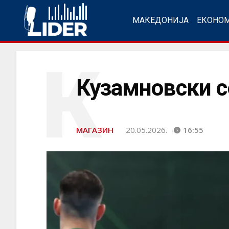
МАКЕДОНИЈА
ЕКОНО
К
Кузамновски се
МАГАЗИН
20.05.2026.
16:55