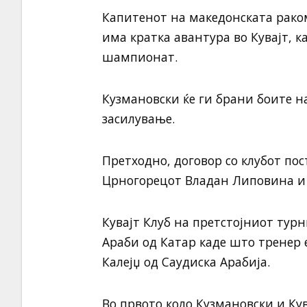
Капитенот на македонската рако
има кратка авантура во Кувајт, к
шампионат.
Кузмановски ќе ги брани боите на
засилување.
Претходно, договор со клубот по
Црногорецот Владан Липовина и 
Кувајт Клуб на претстојниот турни
Араби од Катар каде што тренер 
Калејџ од Саудиска Арабија.
Во првото коло Кузмановски и Кува