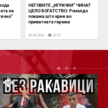
езда
НЕГОВИТЕ „ИГРАЧКИ“ ЧИНАТ
ата на
ЦЕЛО БОГАТСТВО: Роналдо
гично“
покажа што крие во
приватната гаража
05.08.2026.
22:53
СТ