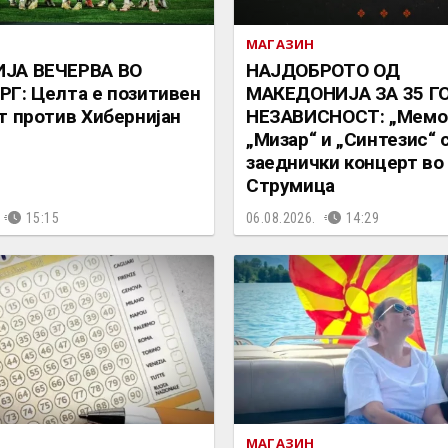
МАГАЗИН
ЈА ВЕЧЕРВА ВО
НАЈДОБРОТО ОД
Г: Целта е позитивен
МАКЕДОНИЈА ЗА 35 Г
т против Хибернијан
НЕЗАВИСНОСТ: „Мемор
„Мизар“ и „Синтезис“ 
заеднички концерт во
Струмица
15:15
06.08.2026.
14:29
МАГАЗИН