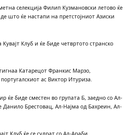
метна селекција Филип Кузмановски летово ќе
аде што ќе настапи на претстојниот Азиски
 Кувајт Клуб и ќе биде четвртото странско
стигнаа Катарецот Франкис Марзо,
португалскиот ас Виктор Итуриза.
р ќе биде сместен во групата Б, заедно со Ал-
е Данило Брестовац, Ал-Најма од Бахреин, Ал-
јт Клуб ќе се судрат со Ал-Араби.