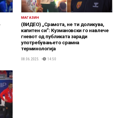
МАГАЗИН
о
(ВИДЕО) „Срамота, не ти доликува,
капитен си“: Кузмановски го навлече
гневот од публиката заради
употребувањето срамна
терминологија
08.06.2025.
14:50