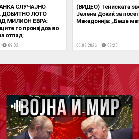
АНКА СЛУЧАЈНО
(ВИДЕО) Тениската ѕв
 ДОБИТНО ЛОТО
Јелена Докиќ за посет
ОД МИЛИОН ЕВРА:
Македонија: „Беше ма
ците го пронајдоа во
за отпад
09:02
06.08.2026.
08:25
ОДКА