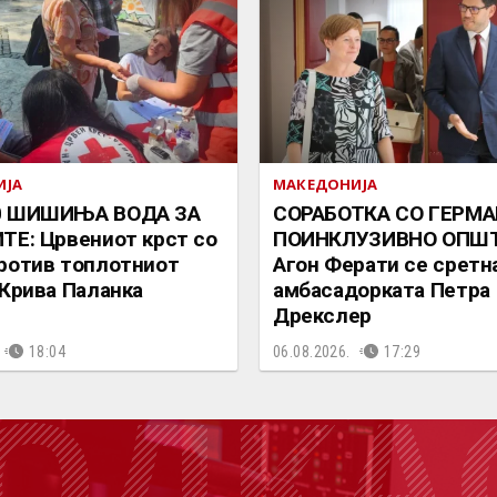
ИЈА
МАКЕДОНИЈА
0 ШИШИЊА ВОДА ЗА
СОРАБОТКА СО ГЕРМА
ТЕ: Црвениот крст со
ПОИНКЛУЗИВНО ОПШТ
ротив топлотниот
Агон Ферати се сретн
 Крива Паланка
амбасадорката Петра
Дрекслер
18:04
06.08.2026.
17:29
ОДКА