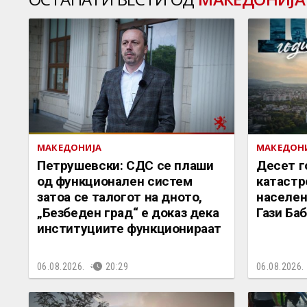
МАКЕДОНИЈА
МАКЕДОН
Петрушевски: СДС се плаши
Десет г
од функционален систем
катастр
затоа се талогот на дното,
населен
„Безбеден град“ е доказ дека
Гази Ба
институциите функционираат
06.08.2026.
20:29
06.08.2026.