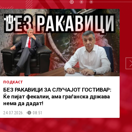
ПОДКАСТ
БЕЗ РАКАВИЦИ ЗА СЛУЧАЈОТ ГОСТИВАР:
Ќе пијат фекалии, ама граѓанска држава
нема да дадат!
24.07.2026.
08:51