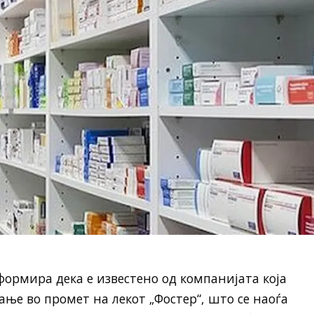
ормира дека е известено од компанијата која
ање во промет на лекот „Фостер“, што се наоѓа