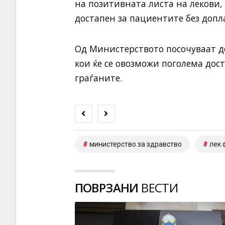
на позитивнатa листа на лекови, 
достапен зa пациентите без допл
Од Министерството посочуваат де
кои ќе сe овозможи поголема дос
граѓаните.
министерство за здравство
лек 
ПОВРЗАНИ
ВЕСТИ