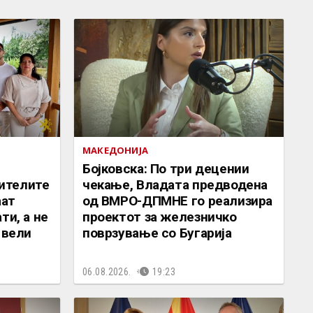
МАКЕДОНИЈА
Бојковска: По три децении
ителите
чекање, Владата предводена
аат
од ВМРО-ДПМНЕ го реализира
ти, а не
проектот за железничко
 вели
поврзување со Бугарија
06.08.2026.
19:23