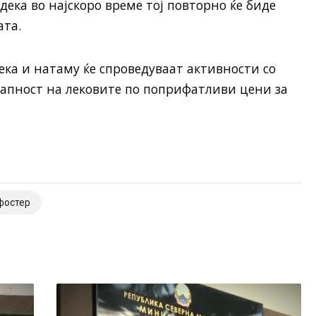
дека во најскоро време тој повторно ќе биде
ата.
ка и натаму ќе спроведуваат активности со
тапност на лековите по поприфатливи цени зa
фостер