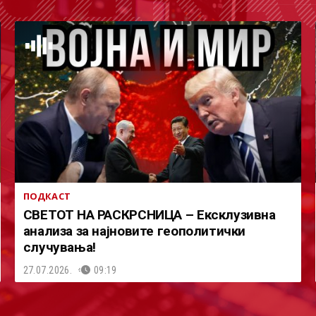
ПОДКАСТ
СВЕТОТ НА РАСКРСНИЦА – Ексклузивна
анализа за најновите геополитички
случувања!
27.07.2026.
09:19