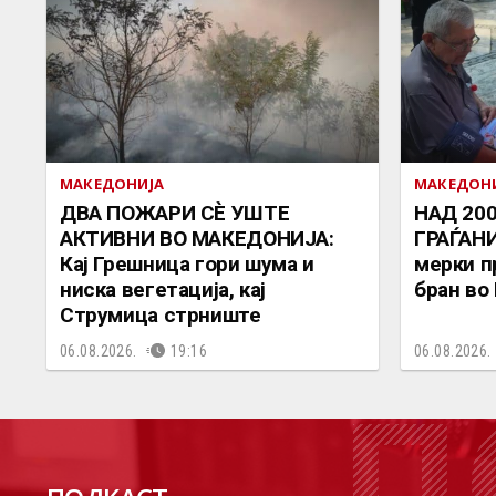
МАКЕДОНИЈА
МАКЕДОН
ДВА ПОЖАРИ СÈ УШТЕ
НАД 20
АКТИВНИ ВО МАКЕДОНИЈА:
ГРАЃАНИ
Кај Грешница гори шума и
мерки п
ниска вегетација, кај
бран во
Струмица стрниште
06.08.2026.
19:16
06.08.2026.
П