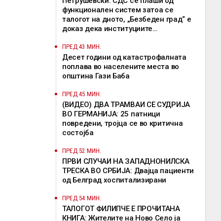
Петрушевски: СДС се плаши од
функционален систем затоа се
талогот на дното, „Безбеден град“ е
доказ дека институциите
функционираат
ПРЕД 43 МИН.
Десет години од катастрофалната
поплава во населените места во
општина Гази Баба
ПРЕД 45 МИН.
(ВИДЕО) ДВА ТРАМВАИ СЕ СУДРИЈА
ВО ГЕРМАНИЈА: 25 патници
повредени, тројца се во критична
состојба
ПРЕД 52 МИН.
ПРВИ СЛУЧАИ НА ЗАПАДНОНИЛСКА
ТРЕСКА ВО СРБИЈА: Двајца пациенти
од Белград хоспитализирани
ПРЕД 54 МИН.
ТАЛОГОТ ФИЛИПЧЕ Е ПРОЧИТАНА
КНИГА: Жителите на Ново Село ја