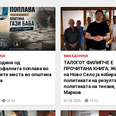
ИЈА
МАКЕДОНИЈА
одини од
ТАЛОГОТ ФИЛИПЧЕ Е
офалната поплава во
ПРОЧИТАНА КНИГА: Ж
ите места во општина
на Ново Село ја избир
ба
политиката на резулта
политиката на тензии,
Марков
20:06
06.08.2026.
19:55