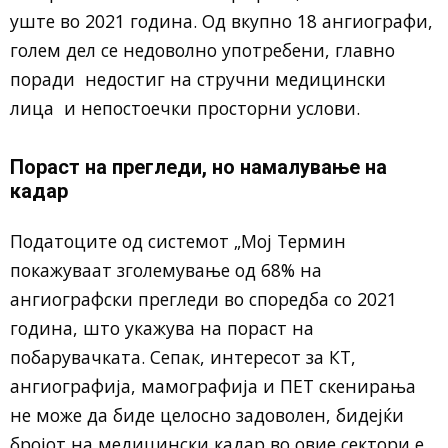
уште во 2021 година. Од вкупно 18 ангиографи,
голем дел се недоволно употребени, главно
поради недостиг на стручни медицински
лица и непостоечки просторни услови.
Пораст на прегледи, но намалување на
кадар
Податоците од системот „Мој Термин
покажуваат зголемување од 68% на
ангиографски прегледи во споредба со 2021
година, што укажува на пораст на
побарувачката. Сепак, интересот за КТ,
ангиографија, мамографија и ПЕТ скенирања
не може да биде целосно задоволен, бидејќи
бројот на медицински кадар во овие сектори е