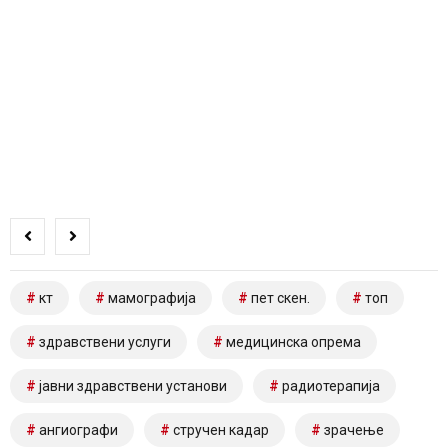
кт
мамографија
пет скен.
топ
здравствени услуги
медицинска опрема
јавни здравствени установи
радиотерапија
ангиографи
стручен кадар
зрачење