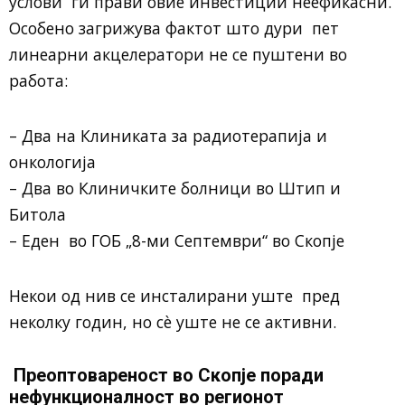
услови ги прави овие инвестиции неефикасни.
Особено загрижува фактот што дури пет
линеарни акцелератори не се пуштени во
работа:
– Два на Клиниката за радиотерапија и
онкологија
– Два во Клиничките болници во Штип и
Битола
– Еден во ГОБ „8-ми Септември“ во Скопје
Некои од нив се инсталирани уште пред
неколку годин, но сè уште не се активни.
Преоптовареност во Скопје поради
нефункционалност во регионот