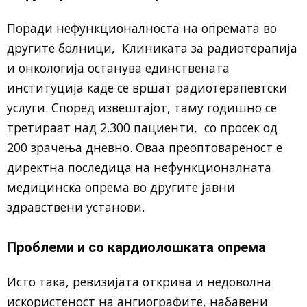
Поради нефункционалноста на опремата во
другите болници, Клиниката за радиотерапија
и онкологија останува единствената
институција каде се вршат радиотерапевтски
услуги. Според извештајот, таму годишно се
третираат над 2.300 пациенти, со просек од
200 зрачења дневно. Оваа преоптовареност е
директна последица на нефункционалната
медицинска опрема во другите јавни
здравствени установи.
Проблеми и со кардиолошката опрема
Исто така, ревизијата открива и недоволна
искористеност на ангиографите, набавени