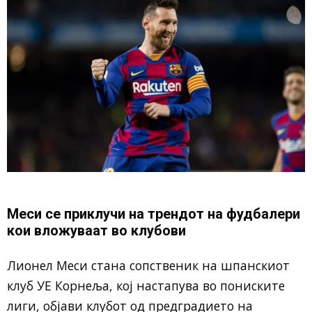
Меси се приклучи на трендот на фудбалери
кои вложуваат во клубови
Лионел Меси стана сопственик на шпанскиот
клуб УЕ Корнеља, кој настапува во пониските
лиги, објави клубот од предградието на