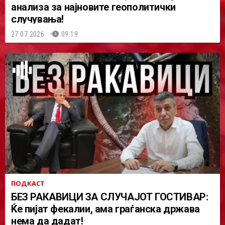
анализа за најновите геополитички
случувања!
27.07.2026.
09:19
ПОДКАСТ
БЕЗ РАКАВИЦИ ЗА СЛУЧАЈОТ ГОСТИВАР:
Ќе пијат фекалии, ама граѓанска држава
нема да дадат!