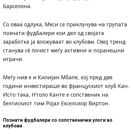
Барселона.
Со оваа одлука, Меси се приклучува на групата
познати фудбалери кои дел од својата
заработка ја вложуваат во клубови. Овој тренд
станува сè почест меѓу активни и поранешни
играчи.
Меѓу нив е и Килијан Мбапе, кој пред две
години инвестираше во францускиот клуб Кан.
Исто така, Н’голо Канте е сопственик на
белгискиот тим Ројал Екселсиор Виртон.
Познати фудбалери со сопственички улоги во
клубови