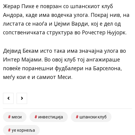
Жерар Пике е поврзан со шпанскиот клуб
Андора, каде има водечка улога. Покрај нив, на
листата се наоѓа и Џејми Варди, кој е дел од
сопственичката структура во Рочестер Њујорк.
Дејвид Бекам исто така има значајна улога во
Интер Мајами. Во овој клуб тој ангажираше
повеќе поранешни фудбалери на Барселона,
меѓу кои е и самиот Меси.
меси
инвестиција
шпански клуб
уе корнеља