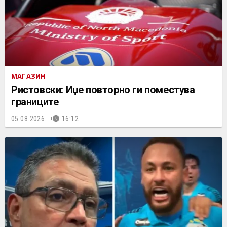
МАГАЗИН
Ристовски: Иџе повторно ги поместува
границите
05.08.2026.
16:12