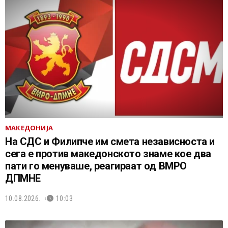
МАКЕДОНИЈА
На СДС и Филипче им смета независноста и
сега е против македонското знаме кое два
пати го менуваше, реагираат од ВМРО
ДПМНЕ
10.08.2026.
10:03