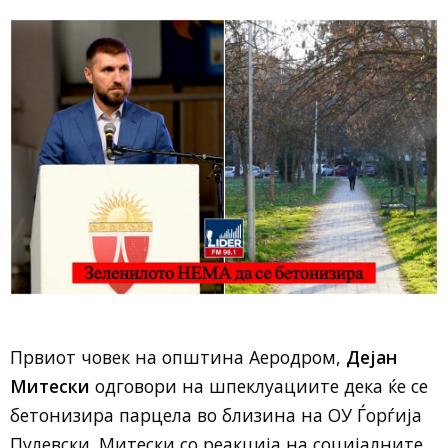
Првиот човек на општина Аеродром,
Дејан
Митески
одговори на шпеклуациите дека ќе се
бетонизира парцела во близина на ОУ Ѓорѓија
Пулевски. Митески со реакција на социјалните