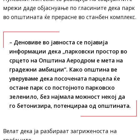
мрежи даде објаснуање по гласините дека парк
во општината ќе прерасне во станбен комплекс.
– Деновиве во јавноста се појавија
информации дека „парковски простор во
срцето на Општина Аеродром е мета на
градежни амбиции“. Како општина ве
уверуваме дека посочената парцела ќе
остане парк со постојното парковско
зеленило, без најмала можност некој да
го бетонизира, потенцираа од општината.
Велат дека ја разбираат загриженоста на