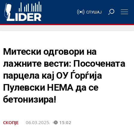
СЛУШАЈ
Митески одговори на
лажните вести: Посочената
парцела кај ОУ Ѓорѓија
Пулевски НЕМА да се
бетонизира!
СКОПЈЕ
06.03.2025.
15:02