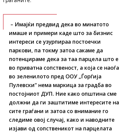
граѓаните.
– Имајќи предвид дека во минатото
имаше и примери каде што за бизнис
интереси се узурпираа постоечки
паркови, па токму затоа сакаме да
потенцираме дека за таа парцела што е
во приватна сопственост, а која се наоѓа
во зеленилото пред ООУ „Ѓорѓија
Пулевски“ нема маркица за градба во
постојниот ДУП. Ние како општина сме
должни да ги заштитиме интересите на
сите граѓани и затоа со внимание го
следиме овој случај, како и наводните
изјави од сопственикот на парцелата