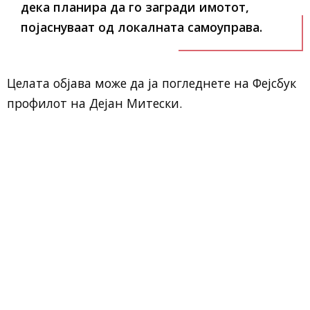
дека планира да го загради имотот,
појаснуваат од локалната самоуправа.
Целата објава може да ја погледнете на Фејсбук
профилот на Дејан Митески.