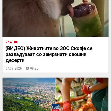
СКОПЈЕ
(ВИДЕО) Животните во ЗОО Скопје се
разладуваат со замрзнати овошни
десерти
07.08.2026.
09:20