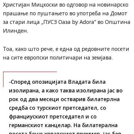
Христијан Мицкоски во одговор на новинарско
прашање по пуштањето во употреба на Домот
за стари лица „ПУСЗ Оаза by Adora“ во Општина
Илинден.
Тоа, како што рече, е една од редовните посети
на сите европски политичари на земјава.
-Според опозицијата Владата била
изолирана, а како таква изолирана јас во
рок од два месеци остварив билатерлна
средба со турскиот претседател, со
франциускиот претседател и со
германскиот канцелар. На билатерална
посета беше хрватскиот премиер, јас бев