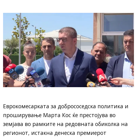
Еврокомесарката за добрососедска политика и
проширување Марта Кос ќе престојува во
земјава во рамките на редовната обиколка на
регионот, истакна денеска премиерот