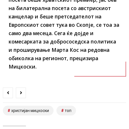
на билатерална посета со австрискиот
канцелар и беше претседателот на
Европскиот совет тука во Скопје, се тоа за
само два месеца. Сега ќе дојде и
комесарката за добрососедска политика
и проширување Марта Кос на редовна
обиколка на регионот, прецизира
Мицкоски.
христијан мицкоски
топ