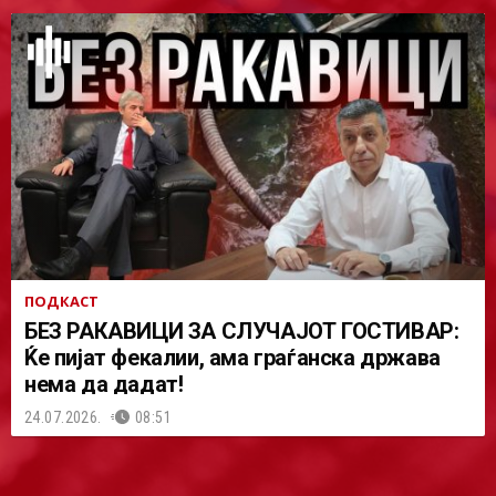
ПОДКАСТ
БЕЗ РАКАВИЦИ ЗА СЛУЧАЈОТ ГОСТИВАР:
Ќе пијат фекалии, ама граѓанска држава
нема да дадат!
24.07.2026.
08:51