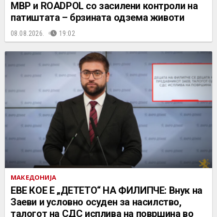
МВР и ROADPOL со засилени контроли на
патиштата – брзината одзема животи
08.08.2026.
19:02
МАКЕДОНИЈА
ЕВЕ КОЕ Е „ДЕТЕТО“ НА ФИЛИПЧЕ: Внук на
Заеви и условно осуден за насилство,
талогот на СДС исплива на површина во