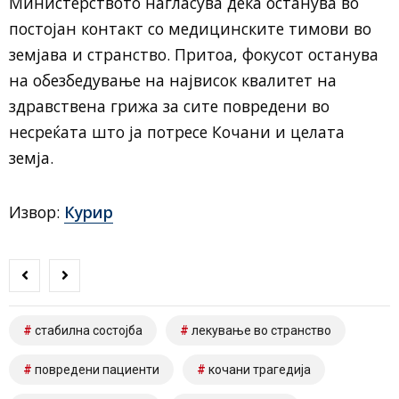
Министерството нагласува дека останува во
постојан контакт со медицинските тимови во
земјава и странство. Притоа, фокусот останува
на обезбедување на највисок квалитет на
здравствена грижа за сите повредени во
несреќата што ја потресе Кочани и целата
земја.
Извор:
Курир
стабилна состојба
лекување во странство
повредени пациенти
кочани трагедија