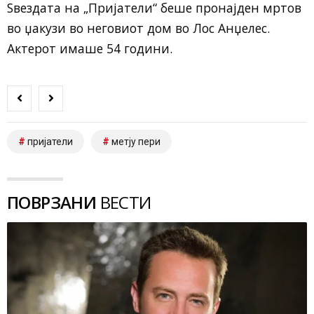
Ѕвездата на „Пријатели“ беше пронајден мртов
во џакузи во неговиот дом во Лос Анџелес.
Актерот имаше 54 години.
пријатели
метју пери
ПОВРЗАНИ
ВЕСТИ