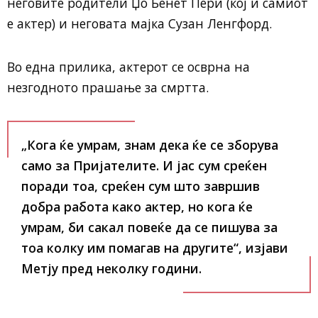
неговите родители Џо Бенет Пери (кој и самиот
е актер) и неговата мајка Сузан Ленгфорд.
Во една прилика, актерот се осврна на
незгодното прашање за смртта.
„Кога ќе умрам, знам дека ќе се зборува
само за Пријателите. И јас сум среќен
поради тоа, среќен сум што завршив
добра работа како актер, но кога ќе
умрам, би сакал повеќе да се пишува за
тоа колку им помагав на другите“, изјави
Метју пред неколку години.