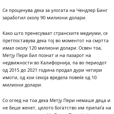
Се проценува дека за улогата на Чендлер Бинг
заработил околу 90 милиони долари.
Како што пренесуваат странските медиуми, се
претпоставува дека тој во моментот на смртта
имал околу 120 милиони долари. Освен тоа,
Метју Пери бил познат и на пазарот на
недвижности во Калифорнија, па во периодот
од 2015 до 2021 година продал дури четири
имоти, од кои секоја вредела повеќе од 10
милиони долари.
Со оглед на тоа дека Метју Пери немаше деца и
не беше женет, целото богатство им припаѓа на