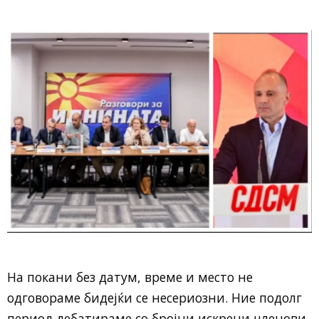
На покани без датум, време и место не
одговораме бидејќи се несериозни. Ние подолг
период дебатираме со бројни искрени членови