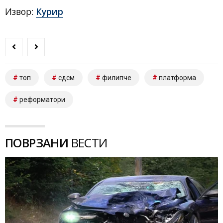
Извор:
Курир
топ
сдсм
филипче
платформа
реформатори
ПОВРЗАНИ
ВЕСТИ