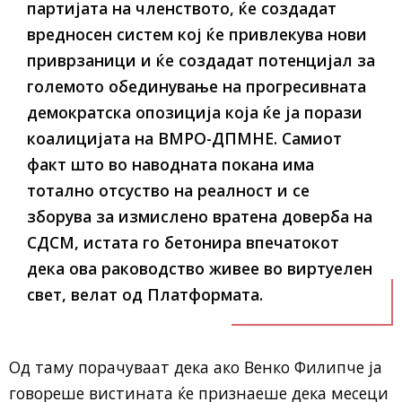
партијата на членството, ќе создадат
вредносен систем кој ќе привлекува нови
приврзаници и ќе создадат потенцијал за
големото обединување на прогресивната
демократска опозиција која ќе ја порази
коалицијата на ВМРО-ДПМНЕ. Самиот
факт што во наводната покана има
тотално отсуство на реалност и се
зборува за измислено вратена доверба на
СДСМ, истата го бетонира впечатокот
дека ова раководство живее во виртуелен
свет, велат од Платформата.
Од таму порачуваат дека ако Венко Филипче ја
говореше вистината ќе признаеше дека месеци