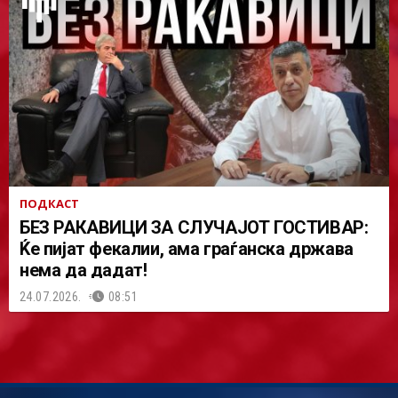
ПОДКАСТ
БЕЗ РАКАВИЦИ ЗА СЛУЧАЈОТ ГОСТИВАР:
Ќе пијат фекалии, ама граѓанска држава
нема да дадат!
24.07.2026.
08:51