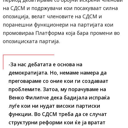
на СДСМ и подржувачи кои посакуваат силна
опозиција, велат членовите на СДСМ и
поранешни функционери на партијата кои
промовираа Платформа која бара промени во
опозициската партија.
-За нас дебатата е основа на
демократијата. Но, немаме намера да
преговараме со оние кои ги создаваат
проблемите. Затоа, му порачуваме на
Венко Филипче дека бадијала испраќа
луѓе кои ни нудат високи партиски
функции. Во СДСМ треба да се случат
структурни реформи кои ќе ја вратат