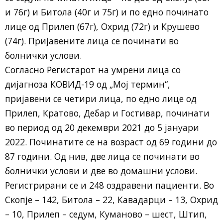
и 76г) и Битола (40г и 75г) и по едно починато
лице од Прилеп (67г), Охрид (72г) и Крушево
(74г). Пријавените лица се починати во
болнички услови.
Согласно Регистарот на умрени лица со
дијагноза КОВИД-19 од „Мој термин“,
пријавени се четири лица, по едно лице од
Прилеп, Кратово, Дебар и Гостивар, починати
во период од 20 декември 2021 до 5 јануари
2022. Починатите се на возраст од 69 години до
87 години. Од нив, две лица се починати во
болнички услови и две во домашни услови.
Регистрирани сe и 248 оздравени пациенти. Во
Скопје – 142, Битола – 22, Кавадарци – 13, Охрид
– 10, Прилеп – седум, Куманово – шест, Штип,