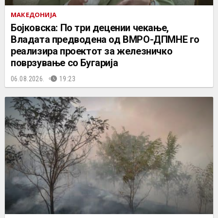
МАКЕДОНИЈА
Бојковска: По три децении чекање,
Владата предводена од ВМРО-ДПМНЕ го
реализира проектот за железничко
поврзување со Бугарија
06.08.2026.
19:23