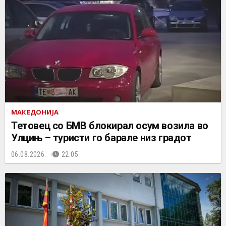
МАКЕДОНИЈА
Тетовец со БМВ блокирал осум возила во
Улцињ – туристи го барале низ градот
06.08.2026.
22:05