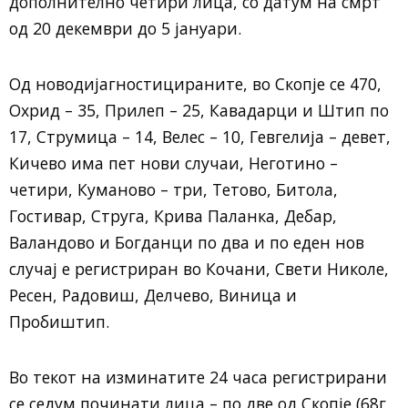
дополнително четири лица, со датум на смрт
од 20 декември до 5 јануари.
Од новодијагностицираните, во Скопје се 470,
Охрид – 35, Прилеп – 25, Кавадарци и Штип по
17, Струмица – 14, Велес – 10, Гевгелија – девет,
Кичево има пет нови случаи, Неготино –
четири, Куманово – три, Тетово, Битола,
Гостивар, Струга, Крива Паланка, Дебар,
Валандово и Богданци по два и по еден нов
случај е регистриран во Кочани, Свети Николе,
Ресен, Радовиш, Делчево, Виница и
Пробиштип.
Во текот на изминатите 24 часа регистрирани
се седум починати лица – по две од Скопје (68г