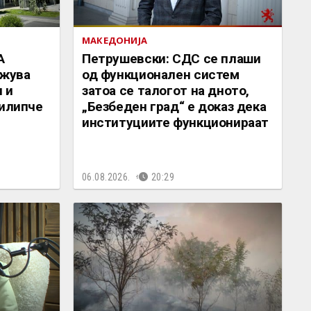
МАКЕДОНИЈА
А
Петрушевски: СДС се плаши
жува
од функционален систем
 и
затоа се талогот на дното,
Филипче
„Безбеден град“ е доказ дека
институциите функционираат
06.08.2026.
20:29