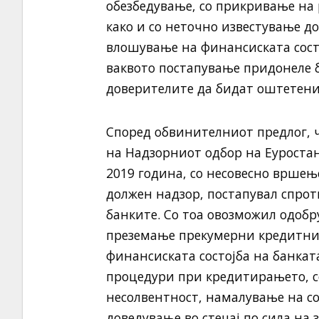
обезбедување, со прикривање на 
како и со неточно известување д
влошување на финансиската состо
ваквото постапување придонеле б
доверителите да бидат оштетени в
Според обвинителниот предлог, ч
на Надзорниот одбор на Еуростан
2019 година, со несовесно врше
должен надзор, постапувал спрот
банките. Со тоа овозможил одоб
преземање прекумерни кредитни
финансиската состојба на банкат
процедури при кредитирањето, с
несолвентност, намалување на со
доведување во стечај по сила на з