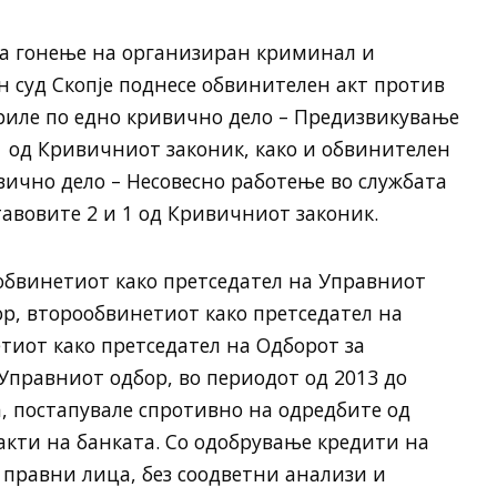
за гонење на организиран криминал и
 суд Скопје поднесе обвинителен акт против
ориле по едно кривично дело – Предизвикување
 1 од Кривичниот законик, како и обвинителен
вично дело – Несовесно работење во службата
ставовите 2 и 1 од Кривичниот законик.
обвинетиот како претседател на Управниот
р, второобвинетиот како претседател на
тиот како претседател на Одборот за
Управниот одбор, во периодот од 2013 до
, постапувале спротивно на одредбите од
акти на банката. Со одобрување кредити на
 правни лица, без соодветни анализи и