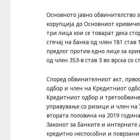
Основното јавно обвинителство 
корупција до Основниот кривичен
три лица кои се товарат дека ст
стечај на банка од член 181 став
предлог против едно лице за кри
од член 353-в став 3 во врска со 
Според обвинителниот акт, прво
одбор и член на Кредитниот одбо
Кредитниот одбор и третообвине
управување со ризици и член на 
втората половина на 2019 година
Законот за банките и интерните 
кредитно неспособни и поврзани