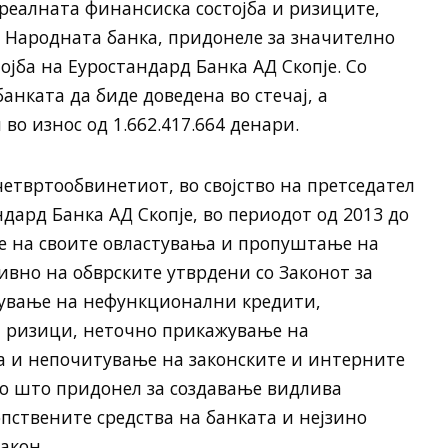
реалната финансиска состојба и ризиците,
о Народната банка, придонеле за значително
јба на Еуростандард Банка АД Скопје. Со
анката да биде доведена во стечај, а
о износ од 1.662.417.664 денари.
етвртообвинетиот, во својство на претседател
дард Банка АД Скопје, во периодот од 2013 до
ње на своите овластувања и пропуштање на
ивно на обврските утврдени со Законот за
рување на нефункционални кредити,
 ризици, неточно прикажување на
а и непочитување на законските и интерните
о што придонел за создавање видлива
пствените средства на банката и нејзино
акон.