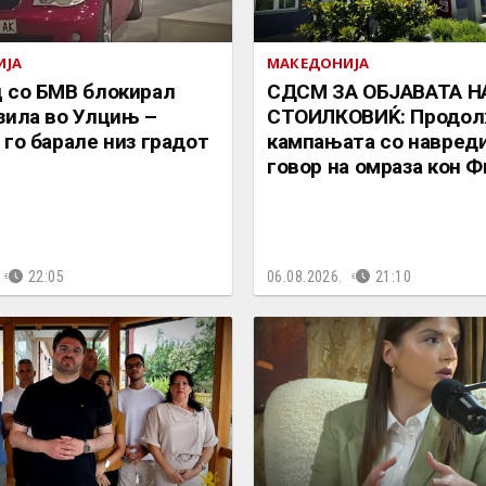
ИЈА
МАКЕДОНИЈА
 со БМВ блокирал
СДСМ ЗА ОБЈАВАТА Н
зила во Улцињ –
СТОИЛКОВИЌ: Продол
 го барале низ градот
кампањата со навреди
говор на омраза кон 
22:05
06.08.2026.
21:10