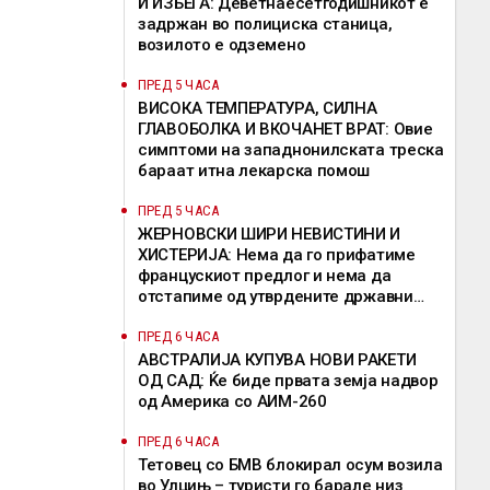
И ИЗБЕГА: Деветнаесетгодишникот е
задржан во полициска станица,
возилото е одземено
ПРЕД 5 ЧАСА
ВИСОКА ТЕМПЕРАТУРА, СИЛНА
ГЛАВОБОЛКА И ВКОЧАНЕТ ВРАТ: Овие
симптоми на западнонилската треска
бараат итна лекарска помош
ПРЕД 5 ЧАСА
ЖЕРНОВСКИ ШИРИ НЕВИСТИНИ И
ХИСТЕРИЈА: Нема да го прифатиме
францускиот предлог и нема да
отстапиме од утврдените државни
позиции, велат од ВМРО-ДПМНЕ
ПРЕД 6 ЧАСА
АВСТРАЛИЈА КУПУВА НОВИ РАКЕТИ
ОД САД: Ќе биде првата земја надвор
од Америка со АИМ-260
ПРЕД 6 ЧАСА
Тетовец со БМВ блокирал осум возила
во Улцињ – туристи го барале низ