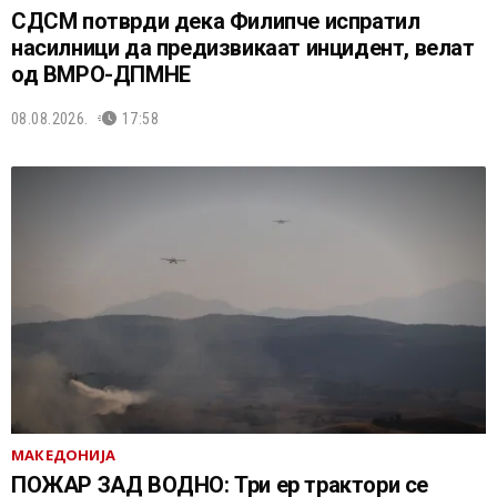
СДСМ потврди дека Филипче испратил
насилници да предизвикаат инцидент, велат
од ВМРО-ДПМНЕ
08.08.2026.
17:58
МАКЕДОНИЈА
ПОЖАР ЗАД ВОДНО: Три ер трактори се