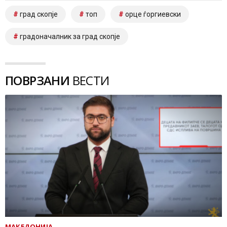
град скопје
топ
орце ѓоргиевски
градоначалник за град скопје
ПОВРЗАНИ
ВЕСТИ
МАКЕДОНИЈА