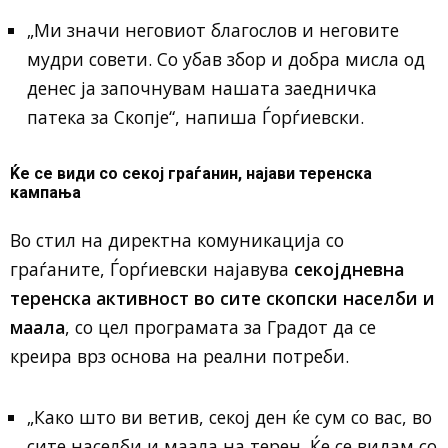
„Ми значи неговиот благослов и неговите
мудри совети. Со убав збор и добра мисла од
денес ја започнувам нашата заедничка
патека за Скопје“, напиша Ѓорѓиевски.
Ќе се види со секој граѓанин, најави теренска
кампања
Во стил на директна комуникација со
граѓаните, Ѓорѓиевски најавува
секојдневна
теренска активност во сите скопски населби и
маала
, со цел програмата за Градот да се
креира врз основа на реални потреби.
„Како што ви ветив, секој ден ќе сум со вас, во
сите населби и маала на терен. Ќе се видам со