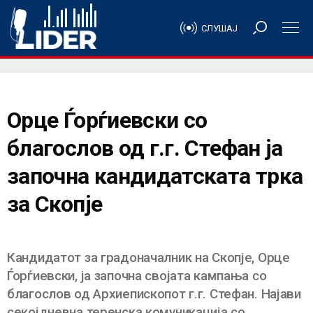
СЛУШАЈ
Орце Ѓорѓиевски со
благослов од г.г. Стефан ја
започна кандидатската трка
за Скопје
Кандидатот за градоначалник на Скопје, Орце
Ѓорѓиевски, ја започна својата кампања со
благослов од Архиепископот г.г. Стефан. Најави
секојдневна теренска комуникација со