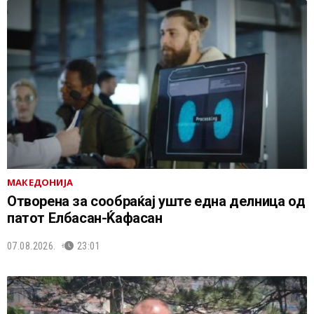
МАКЕДОНИЈА
Отворена за сообраќај уште една делница од
патот Елбасан-Ќафасан
07.08.2026.
23:01