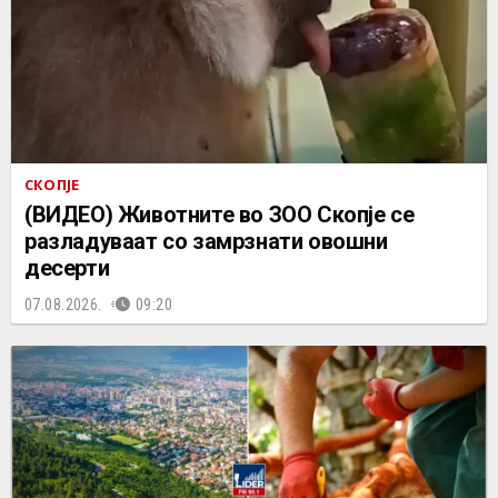
СКОПЈЕ
(ВИДЕО) Животните во ЗОО Скопје се
разладуваат со замрзнати овошни
десерти
07.08.2026.
09:20