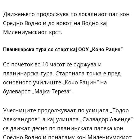
Движењето продолжува по локалниот пат кон
Средно Водно и до врвот на Водно кај
Милениумскиот крст.
Планинарска тура со старт кај ООУ „Кочо Рацин“
Со почеток во 10 часот се одржува и
планинарска тура. Стартната точка е пред
основното училиште „Кочо Рацин“ на
булеварот „Мајка Тереза“.
Учесниците продолжуваат по улицата „Тодор
Александров“, а кај улицата „Салвадор Аљенде“
се движат десно по планинската патека кон
Средно Водно и понатаму кон Милениумскиот