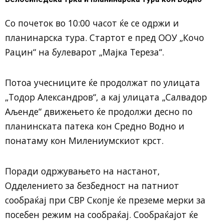
Со почеток во 10:00 часот ќе се одржи и
планинарска тура. Стартот е пред ООУ „Кочо
Рацин“ на булеварот „Мајка Тереза“.
Потоа учесниците ќе продолжат по улицата
„Тодор Александров“, а кај улицата „Салвадор
Аљенде“ движењето ќе продолжи десно по
планинската патека кон Средно Водно и
понатаму кон Милениумскиот крст.
Поради одржувањето на настанот,
Одделението за безбедност на патниот
сообраќај при СВР Скопје ќе преземе мерки за
посебен режим на сообраќај. Сообраќајот ќе