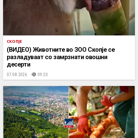
СКОПЈЕ
(ВИДЕО) Животните во ЗОО Скопје се
разладуваат со замрзнати овошни
десерти
07.08.2026.
09:20