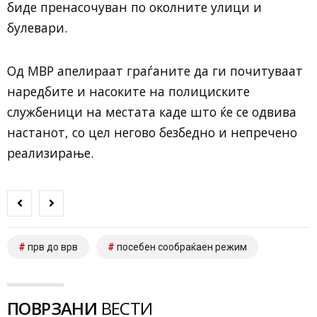
биде пренасочуван по околните улици и
булевари.
Од МВР апелираат граѓаните да ги почитуваат
наредбите и насоките на полициските
службеници на местата каде што ќе се одвива
настанот, со цел негово безбедно и непречено
реализирање.
прв до врв
посебен сообраќаен режим
ПОВРЗАНИ
ВЕСТИ