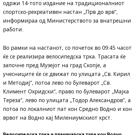
одржи 14-тото издание на традиционалниот
спортско-рекреативен настан „Прв до врв“,
информираа од Министерството за внатрешни
работи.
Во рамки на настанот, со почеток во 09:45 часот
ќе се реализира велосипедска трка. Трасата ќе
започне пред Музејот на град Скопје, а
учесниците ќе се движат по улицата „Св. Кирил
и Методиј“, потоа лево по булеварот „Св.
Климент Охридски“, право по булеварот „Мајка
Тереза“, лево по улицата „Тодор Александров“, а
потоа по локалниот пат кон Средно Водно и кон
врвот на Водно кај Милениумскиот крст.
Велосипедска трка и планинарска тура кон Водно