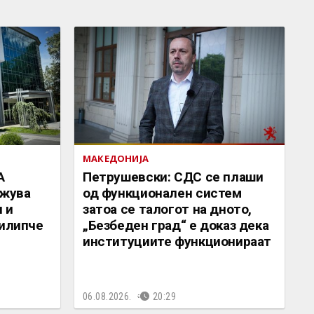
МАКЕДОНИЈА
А
Петрушевски: СДС се плаши
жува
од функционален систем
 и
затоа се талогот на дното,
Филипче
„Безбеден град“ е доказ дека
институциите функционираат
06.08.2026.
20:29