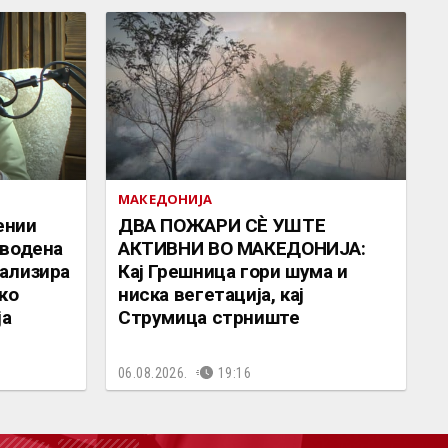
МАКЕДОНИЈА
ении
ДВА ПОЖАРИ СÈ УШТЕ
дводена
АКТИВНИ ВО МАКЕДОНИЈА:
ализира
Кај Грешница гори шума и
ко
ниска вегетација, кај
ја
Струмица стрниште
06.08.2026.
19:16