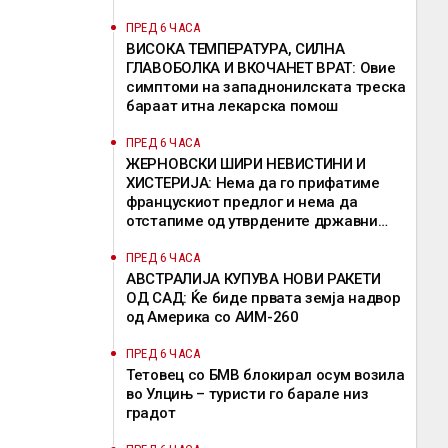
ПРЕД 6 ЧАСА
ВИСОКА ТЕМПЕРАТУРА, СИЛНА
ГЛАВОБОЛКА И ВКОЧАНЕТ ВРАТ: Овие
симптоми на западнонилската треска
бараат итна лекарска помош
ПРЕД 6 ЧАСА
ЖЕРНОВСКИ ШИРИ НЕВИСТИНИ И
ХИСТЕРИЈА: Нема да го прифатиме
францускиот предлог и нема да
отстапиме од утврдените државни
позиции, велат од ВМРО-ДПМНЕ
ПРЕД 6 ЧАСА
АВСТРАЛИЈА КУПУВА НОВИ РАКЕТИ
ОД САД: Ќе биде првата земја надвор
од Америка со АИМ-260
ПРЕД 6 ЧАСА
Тетовец со БМВ блокирал осум возила
во Улцињ – туристи го барале низ
градот