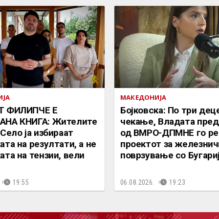
ИЈА
МАКЕДОНИЈА
Т ФИЛИПЧЕ Е
Бојковска: По три дец
АНА КНИГА: Жителите
чекање, Владата пре
 Село ја избираат
од ВМРО-ДПМНЕ го ре
ата на резултати, а не
проектот за железнич
ата на тензии, вели
поврзување со Бугари
19:55
06.08.2026.
19:23