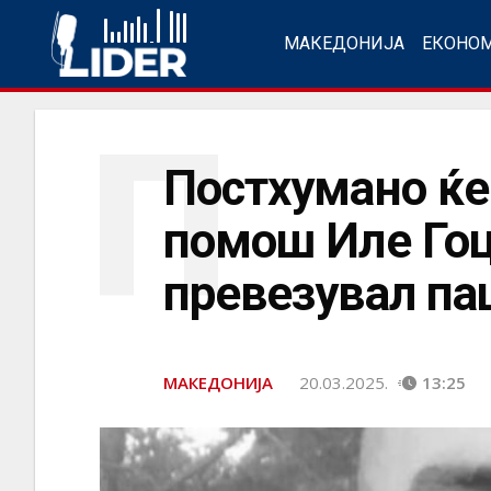
МАКЕДОНИЈА
ЕКОНО
П
Постхумано ќе
помош Иле Гоц
превезувал па
МАКЕДОНИЈА
20.03.2025.
13:25