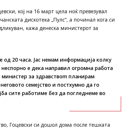
вски, кој на 16 март цела ноќ превезувал
анската дискотека „Пулс“, а починал кога си
дликуван, кажа денеска министерот за
е од 20 часа. Јас немам информација колку
а неспорно е дека направил огромна работа
о министер за здравствоm планирам
неговото семејство и постхумно да го
јба сите работиме без да погледнеме во
тво, Гоцевски си дошол дома после тешката