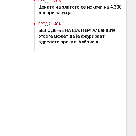
ПРЕД 6 ЧАСА
Цената на златото се искачи на 4.300
долари за унца
ПРЕД 7 ЧАСА
БЕЗ ОДЕЊЕ НА ШАЛТЕР: Албанците
отсега можат да ја ажурираат
адресата преку е-Албанија