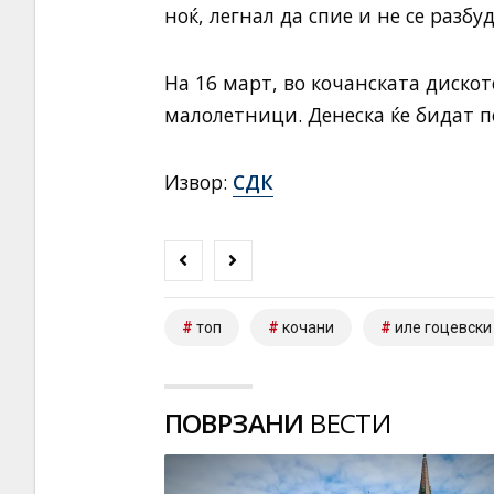
ноќ, легнал да спие и не се разбу
На 16 март, во кочанската дискот
малолетници. Денеска ќе бидат п
Извор:
СДК
топ
кочани
иле гоцевски
ПОВРЗАНИ
ВЕСТИ