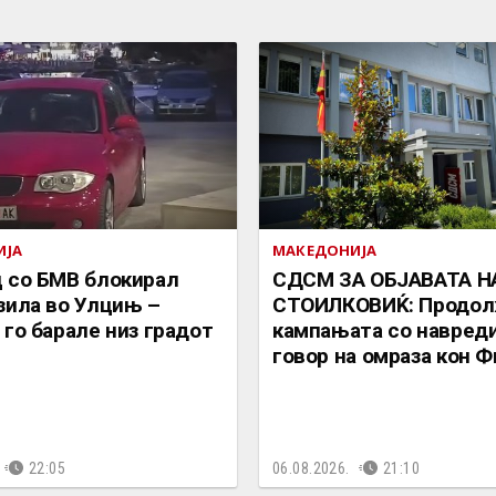
ИЈА
МАКЕДОНИЈА
 со БМВ блокирал
СДСМ ЗА ОБЈАВАТА Н
зила во Улцињ –
СТОИЛКОВИЌ: Продол
 го барале низ градот
кампањата со навреди
говор на омраза кон 
22:05
06.08.2026.
21:10