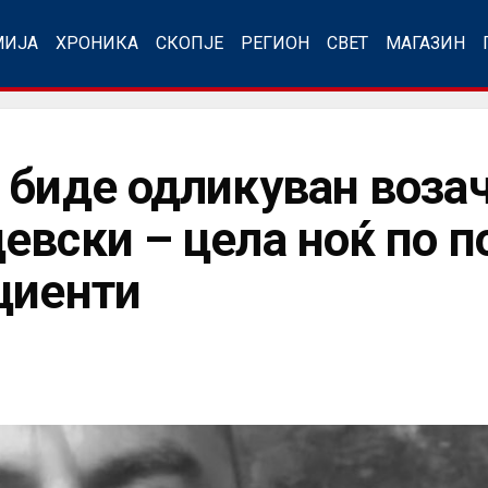
МИЈА
ХРОНИКА
СКОПЈЕ
РЕГИОН
СВЕТ
МАГАЗИН
 биде одликуван возач
евски – цела ноќ по 
циенти