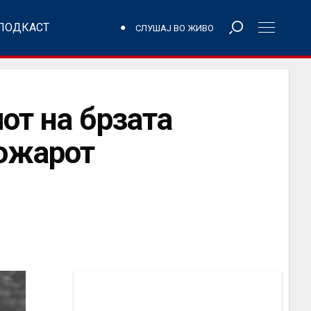
ПОДКАСТ
СЛУШАЈ ВО ЖИВО
от на брзата
пожарот