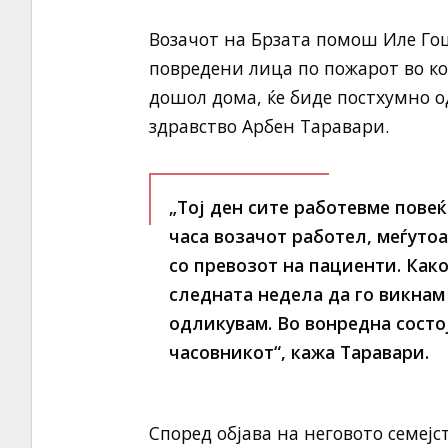
Возачот на Брзата помош Иле Гоце
повредени лица по пожарот во коч
дошол дома, ќе биде постхумно о
здравство Арбен Таравари.
„Тој ден сите работевме повеќ
часа возачот работел, меѓуто
со превозот на пациенти. Как
следната недела да го викнам 
одликувам. Во вонредна состо
часовникот“, кажа Таравари.
Според објава на неговото семејс