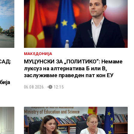
МАКЕДОНИЈА
САД:
МУЦУНСКИ ЗА „ПОЛИТИКО“: Немаме
луксуз на алтернатива Б или В,
заслуживме праведен пат кон ЕУ
бија
06.08.2026.
12:15