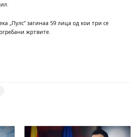
дил.
ека „Пулс“ загинаа 59 лица од кои три се
огребани жртвите.