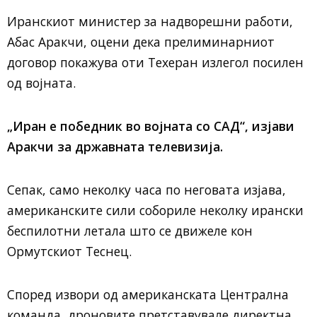
Иранскиот министер за надворешни работи,
Абас Аракчи, оцени дека прелиминарниот
договор покажува оти Техеран излегол посилен
од војната.
„Иран е победник во војната со САД“, изјави
Аракчи за државната телевизија.
Сепак, само неколку часа по неговата изјава,
американските сили собориле неколку ирански
беспилотни летала што се движеле кон
Ормутскиот Теснец.
Според извори од американската Централна
команда, дроновите претставувале директна