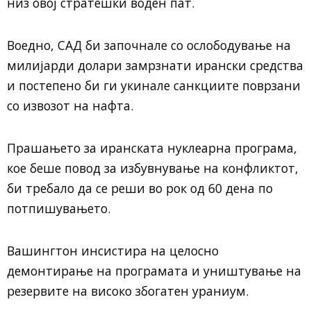
низ овој стратешки воден пат.
Воедно, САД би започнале со ослободување на
милијарди долари замрзнати ирански средства
и постепено би ги укинале санкциите поврзани
со извозот на нафта.
Прашањето за иранската нуклеарна програма,
кое беше повод за избувнување на конфликтот,
би требало да се реши во рок од 60 дена по
потпишувањето.
Вашингтон инсистира на целосно
демонтирање на програмата и уништување на
резервите на високо збогатен ураниум.