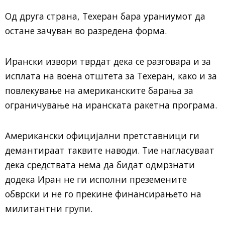
Од друга страна, Техеран бара ураниумот да
остане зачуван во разредена форма.
Ирански извори тврдат дека се разговара и за
исплата на воена отштета за Техеран, како и за
повлекување на американските барања за
ограничување на иранската ракетна програма.
Американски официјални претставници ги
демантираат таквите наводи. Тие нагласуваат
дека средствата нема да бидат одмрзнати
додека Иран не ги исполни преземените
обврски и не го прекине финансирањето на
милитантни групи.