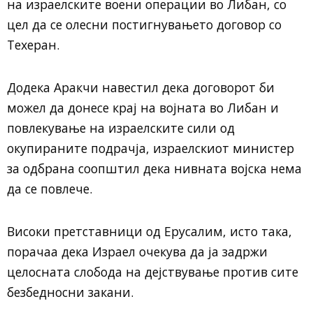
на израелските воени операции во Либан, со
цел да се олесни постигнувањето договор со
Техеран.
Додека Аракчи навестил дека договорот би
можел да донесе крај на војната во Либан и
повлекување на израелските сили од
окупираните подрачја, израелскиот министер
за одбрана соопштил дека нивната војска нема
да се повлече.
Високи претставници од Ерусалим, исто така,
порачаа дека Израел очекува да ја задржи
целосната слобода на дејствување против сите
безбедносни закани.