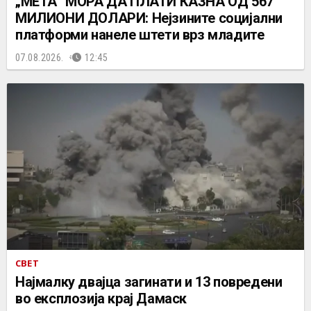
„МЕТА“ МОРА ДА ПЛАТИ КАЗНА ОД 567
МИЛИОНИ ДОЛАРИ: Нејзините социјални
платформи нанеле штети врз младите
07.08.2026.
12:45
СВЕТ
Најмалку двајца загинати и 13 повредени
во експлозија крај Дамаск