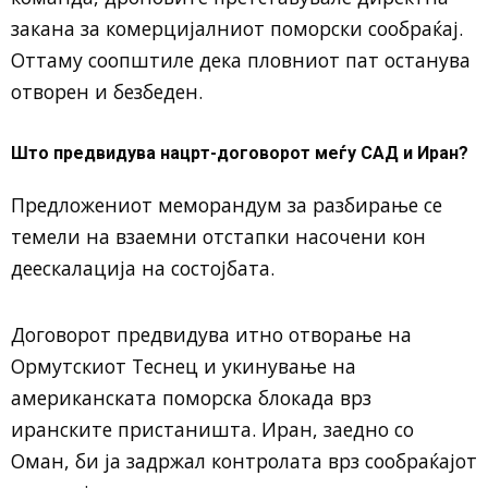
закана за комерцијалниот поморски сообраќај.
Оттаму соопштиле дека пловниот пат останува
отворен и безбеден.
Што предвидува нацрт-договорот меѓу САД и Иран?
Предложениот меморандум за разбирање се
темели на взаемни отстапки насочени кон
деескалација на состојбата.
Договорот предвидува итно отворање на
Ормутскиот Теснец и укинување на
американската поморска блокада врз
иранските пристаништа. Иран, заедно со
Оман, би ја задржал контролата врз сообраќајот