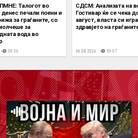
ПМНЕ: Талогот во
СДСМ: Анализата на в
ј денес печали поени и
Гостивар ќе се чека д
рижа за граѓаните, со
август, власта си игра
молчеше за
здравјето на граѓанит
дната вода во
р
09:35
06.08.2026.
09:07
ОДКА