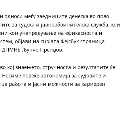
и односи меѓу заедниците денеска во прво
ите за судска и јавнообвинителска служба, кои
ени кон унапредување на ефикасноста и
тем, објави на сцојата Фејсбук страница
О-ДПМНЕ Љупчо Пренџов.
во кој знаењето, стручноста и резултатите ќе
 Носиме повеќе автономија за судовите и
 за работа и јасни можности за кариерен