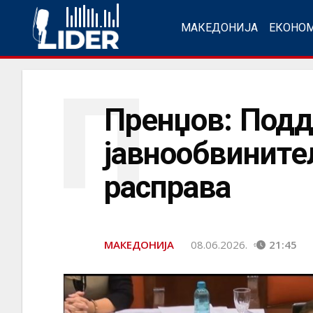
МАКЕДОНИЈА
ЕКОНО
П
Пренџов: Подд
јавнообвините
расправa
МАКЕДОНИЈА
08.06.2026.
21:45