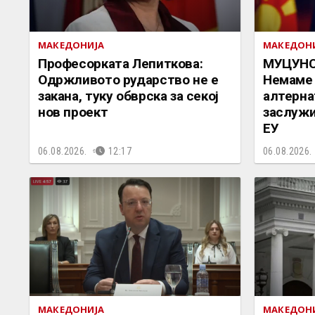
МАКЕДОНИЈА
МАКЕДОН
Професорката Лепиткова:
МУЦУНС
Одржливото рударство не е
Немаме 
закана, туку обврска за секој
алтерна
нов проект
заслужи
ЕУ
06.08.2026.
12:17
06.08.2026.
МАКЕДОНИЈА
МАКЕДОН