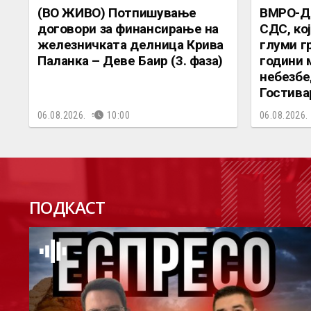
(ВО ЖИВО) Потпишување
ВМРО-Д
договори за финансирање на
СДС, ко
железничката делница Крива
глуми г
Паланка – Деве Баир (3. фаза)
години 
небезбе
Гостива
06.08.2026.
10:00
06.08.2026.
П
ПОДКАСТ