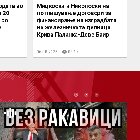
одата во
Мицкоски и Николоски на
о 20
потпишување договори за
 со
финансирање на изградбата
е
на железничката делница
Крива Паланка-Деве Баир
06.08.2026.
08:15
СТ