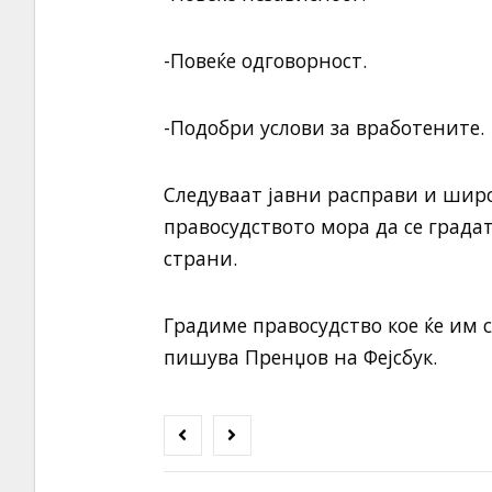
-Повеќе одговорност.
-Подобри услови за вработените.
Следуваат јавни расправи и широ
правосудството мора да се града
страни.
Градиме правосудство кое ќе им с
пишува Пренџов на Фејсбук.