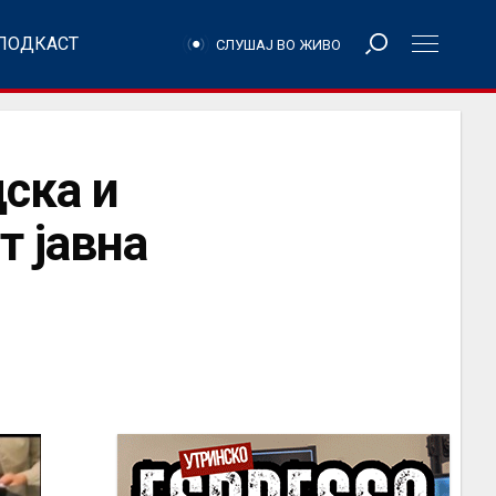
ПОДКАСТ
СЛУШАЈ ВО ЖИВО
ска и
т јавнa