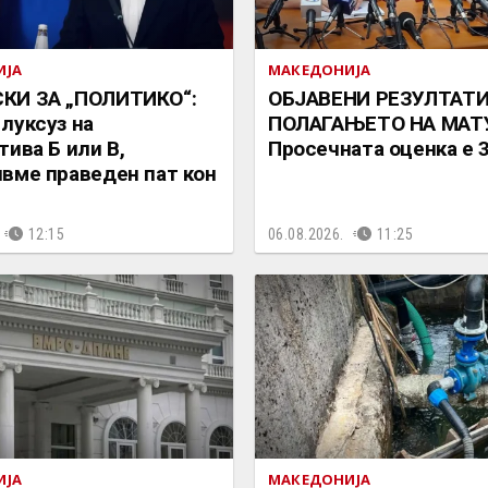
ИЈА
МАКЕДОНИЈА
КИ ЗА „ПОЛИТИКО“:
ОБЈАВЕНИ РЕЗУЛТАТ
луксуз на
ПОЛАГАЊЕТО НА МАТУ
тива Б или В,
Просечната оценка е 3
вме праведен пат кон
12:15
06.08.2026.
11:25
ИЈА
МАКЕДОНИЈА