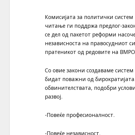
Комисијата за политички систем 
читање ги поддржа предлог-закон
се дел од пакетот реформи насоч
независноста на правосудниот сис
пратеникот од редовите на ВМР
Со овие закони создаваме систем 
бидат поважни од бирократијата.
обвинителствата, подобри услови
развој.
-Повеќе професионалност.
-Повеќе независност.