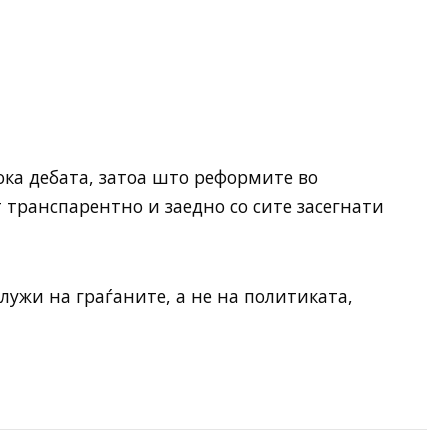
ка дебата, затоа што реформите во
т транспарентно и заедно со сите засегнати
лужи на граѓаните, а не на политиката,