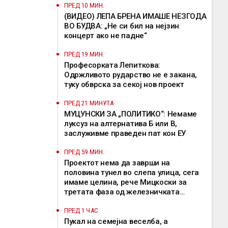
ПРЕД 10 МИН.
(ВИДЕО) ЛЕПА БРЕНА ИМАШЕ НЕЗГОДА
ВО БУДВА: „Не си бил на нејзин
концерт ако не падне“
ПРЕД 19 МИН.
Професорката Лепиткова:
Одржливото рударство не е закана,
туку обврска за секој нов проект
ПРЕД 21 МИНУТА
МУЦУНСКИ ЗА „ПОЛИТИКО“: Немаме
луксуз на алтернатива Б или В,
заслуживме праведен пат кон ЕУ
ПРЕД 59 МИН.
Проектот нема да заврши на
половина тунел во слепа улица, сега
имаме целина, рече Мицкоски за
третата фаза од железничката
делница Крива Паланка – Деве Баир
ПРЕД 1 ЧАС
Пукал на семејна веселба, а