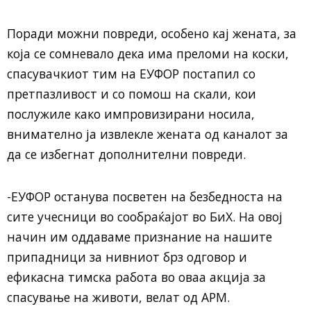
Поради можни повреди, особено кај жената, за
која се сомневало дека има преломи на коски,
спасувачкиот тим на ЕУФОР постапил со
претпазливост и со помош на скали, кои
послужиле како импровизирани носила,
внимателно ја извлекле жената од каналот за
да се избегнат дополнителни повреди.
-ЕУФОР останува посветен на безбедноста на
сите учесници во сообраќајот во БиХ. На овој
начин им оддаваме признание на нашите
припадници за нивниот брз одговор и
ефикасна тимска работа во оваа акција за
спасување на животи, велат од АРМ.