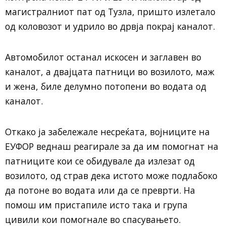
магистралниот пат од Тузла, пришто излетало
од коловозот и удрило во дрвја покрај каналот.
Автомобилот останал искосен и заглавен во
каналот, а двајцата патници во возилото, маж
и жена, биле делумно потопени во водата од
каналот.
Откако ја забележале несреќата, војниците на
ЕУФОР веднаш реагирале за да им помогнат на
патниците кои се обидувале да излезат од
возилото, од страв дека истото може подлабоко
да потоне во водата или да се преврти. На
помош им пристапиле исто така и група
цивили кои помогнале во спасувањето.