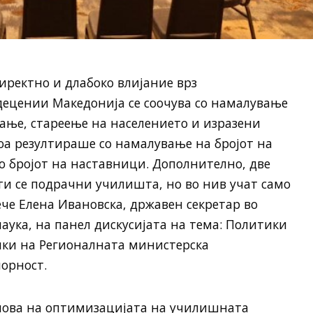
ректно и длабоко влијание врз
децении Македонија се соочува со намалување
вање, стареење на населението и изразени
а резултираше со намалување на бројот на
о бројот на наставници. Дополнително, две
ти се подрачни училишта, но во нив учат само
ече Елена Ивановска, државен секретар во
аука, на панел дискусијата на тема: Политики
амки на Регионалната министерска
орност.
нова на оптимизацијата на училишната