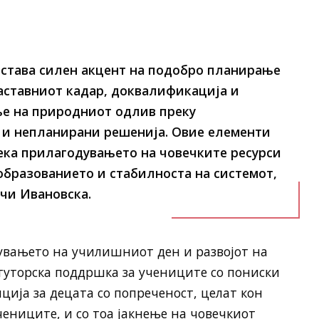
става силен акцент на подобро планирање
аставниот кадар, доквалификација и
е на природниот одлив преку
 и непланирани решенија. Овие елементи
дека прилагодувањето на човечките ресурси
образованието и стабилноста на системот,
очи Ивановска.
увањето на училишниот ден и развојот на
туторска поддршка за учениците со пониски
ција за децата со попреченост, целат кон
ениците, и со тоа јакнење на човечкиот