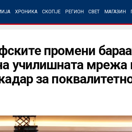
МИЈА
ХРОНИКА
СКОПЈЕ
РЕГИОН
СВЕТ
МАГАЗИН
фските промени бараа
на училишната мрежа 
 кадар за поквалитетн