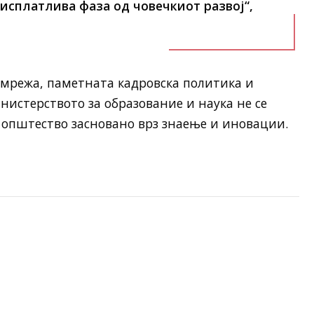
јисплатлива фаза од човечкиот развој“,
мрежа, паметната кадровска политика и
нистерството за образование и наука не се
 општество засновано врз знаење и иновации.