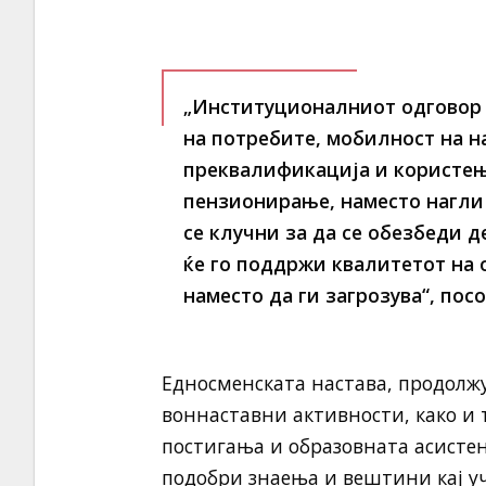
„Институционалниот одговор 
на потребите, мобилност на н
преквалификација и користењ
пензионирање, наместо нагли
се клучни за да се обезбеди 
ќе го поддржи квалитетот на 
наместо да ги загрозува“, пос
Едносменската настава, продолж
воннаставни активности, како и 
постигања и образовната асистен
подобри знаења и вештини кај уч