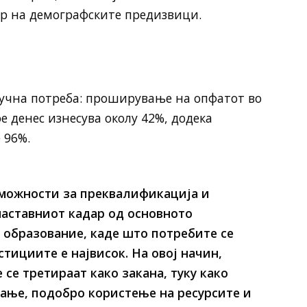
ор на демографските предизвици.
лучна потреба: проширување на опфатот во
 денес изнесува околу 42%, додека
 96%.
 можности за преквалификација и
наставниот кадар од основното
 образование, каде што потребите се
стициите е највисок. На овој начин,
се третираат како закана, туку како
ање, подобро користење на ресурсите и