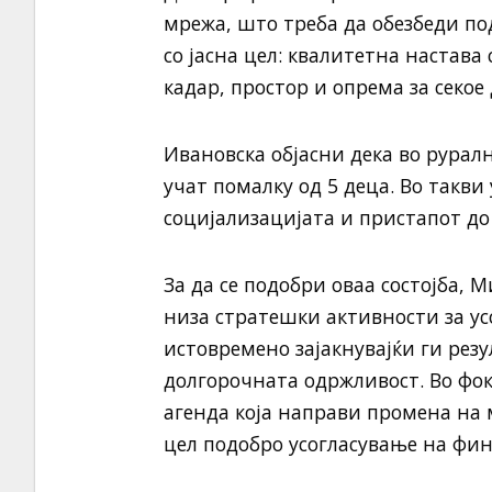
мрежа, што треба да обезбеди по
со јасна цел: квалитетна настава
кадар, простор и опрема за секое 
Ивановска објасни дека во рурал
учат помалку од 5 деца. Во такви
социјализацијата и пристапот до
За да се подобри оваа состојба, 
низа стратешки активности за у
истовремено зајакнувајќи ги рез
долгорочната одржливост. Во фок
агенда која направи промена на 
цел подобро усогласување на фи