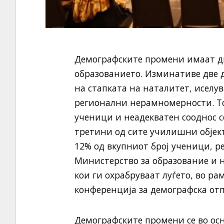
Демографските промени имаат ди
образованието. Изминативе две 
на стапката на наталитет, иселу
регионални нерамномерности. То
ученици и неадекватен сооднос с
третини од сите училишни објек
12% од вкупниот број ученици, р
Министерство за образование и н
кои ги охрабруваат луѓето, во р
конференција за демографска отп
Демографските промени се во ос