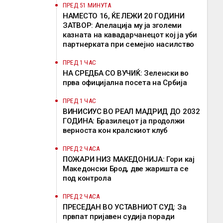
ПРЕД 51 МИНУТА
НАМЕСТО 16, ЌЕ ЛЕЖИ 20 ГОДИНИ
ЗАТВОР: Апелација му ја зголеми
казната на кавадарчанецот кој ја уби
партнерката при семејно насилство
ПРЕД 1 ЧАС
НА СРЕДБА СО ВУЧИЌ: Зеленски во
прва официјална посета на Србија
ПРЕД 1 ЧАС
ВИНИСИУС ВО РЕАЛ МАДРИД ДО 2032
ГОДИНА: Бразилецот ја продолжи
верноста кон кралскиот клуб
ПРЕД 2 ЧАСА
ПОЖАРИ НИЗ МАКЕДОНИЈА: Гори кај
Македонски Брод, две жаришта се
под контрола
ПРЕД 2 ЧАСА
ПРЕСЕДАН ВО УСТАВНИОТ СУД: За
првпат пријавен судија поради