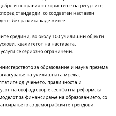
добро и поправично користење на ресурсите,
 според стандарди, со соодветен наставен
дете, без разлика каде живее.
ните средини, во околу 100 училишни објекти
 услови, квалитетот на наставата,
 услуги се сериозно ограничени.
Министерството за образование и наука презема
согласување на училишната мрежа,
ултатите од учењето, правичноста и
усот на овој одговор е сеопфатна реформска
моделот за финансирање на образованието, со
нансирањето со демографските трендови.