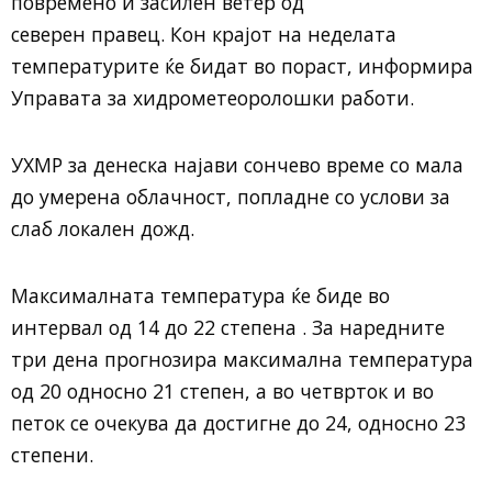
повремено и засилен ветер од
северен правец. Кон крајот на неделата
температурите ќе бидат во пораст, информира
Управата за хидрометеоролошки работи.
УХМР за денеска најави сончево време со мала
до умерена облачност, попладне со услови за
слаб локален дожд.
Максималната температура ќе биде во
интервал од 14 до 22 степена . За наредните
три дена прогнозира максимална температура
од 20 односно 21 степен, а во четврток и во
петок се очекува да достигне до 24, односно 23
степени.