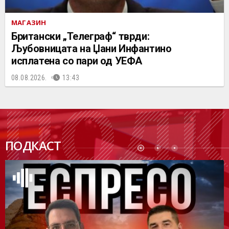
МАГАЗИН
Британски „Телеграф“ тврди:
Љубовницата на Џани Инфантино
исплатена со пари од УЕФА
08.08.2026.
13:43
ПОДК
ПОДКАСТ
АСТ