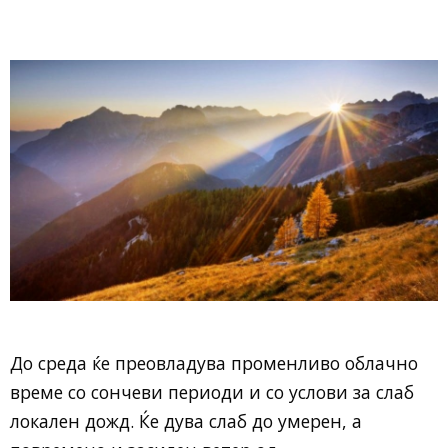
До среда ќе преовладува променливо облачно
време со сончеви периоди и со услови за слаб
локален дожд. Ќе дува слаб до умерен, а