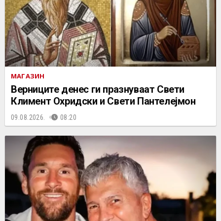
МАГАЗИН
Верниците денес ги празнуваат Свети
Климент Охридски и Свети Пантелејмон
09.08.2026.
08:20