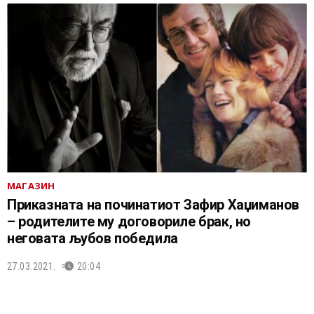
МАГАЗИН
Приказната на починатиот Зафир Хаџиманов
– родителите му договориле брак, но
неговата љубов победила
27.03.2021.
20:04