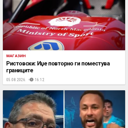
МАГАЗИН
Ристовски: Иџе повторно ги поместува
границите
05.08.2026.
16:12