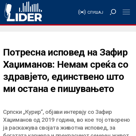
СЛУШАЈ
Потресна исповед на Зафир
Хаџиманов: Немам среќа со
здравјето, единствено што
ми остана е пишувањето
Српски „Курир“, објави интервју со Зафир
Хаџиманов од 2019 година, во кое тој отворено
ја раскажува својата животна исповед, за
богатата кариера и прекрасниот семеен живот.