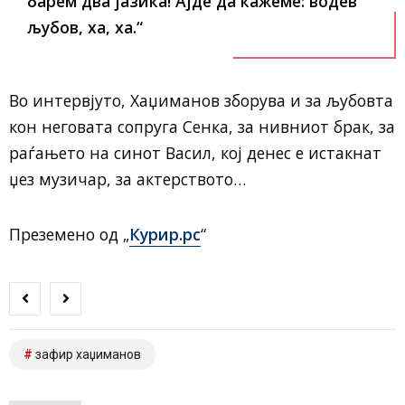
барем два јазика! Ајде да кажеме: водев
љубов, ха, ха.“
Во интервјуто, Хаџиманов зборува и за љубовта
кон неговата сопруга Сенка, за нивниот брак, за
раѓањето на синот Васил, кој денес е истакнат
џез музичар, за актерството…
Преземено од „
Курир.рс
“
зафир хаџиманов