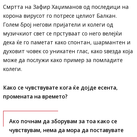
Смртта на Зафир Хаџиманов од последици на
корона вирусот го потресе целиот Балкан.
Голем број негови пријатели и колеги од
музичкиот свет се прстуваат со него велејќи
дека ќе го паметат како спонтан, шармантен и
духовит човек со уникатен глас, како ѕвезда која
може да послужи како пример за помладите
колеги.
Како се чувствувате кога ќе дојде есента,
промената на времето?
Ако почнам да зборувам за тоа како се
чувствувам, нема да мора да поставувате