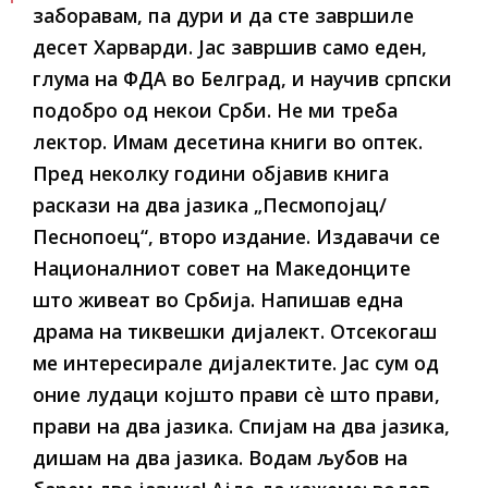
заборавам, па дури и да сте завршиле
десет Харварди. Јас завршив само еден,
глума на ФДА во Белград, и научив српски
подобро од некои Срби. Не ми треба
лектор. Имам десетина книги во оптек.
Пред неколку години објавив книга
раскази на два јазика „Песмопојац/
Песнопоец“, второ издание. Издавачи се
Националниот совет на Македонците
што живеат во Србија. Напишав една
драма на тиквешки дијалект. Отсекогаш
ме интересирале дијалектите. Јас сум од
оние лудаци којшто прави сѐ што прави,
прави на два јазика. Спијам на два јазика,
дишам на два јазика. Водам љубов на