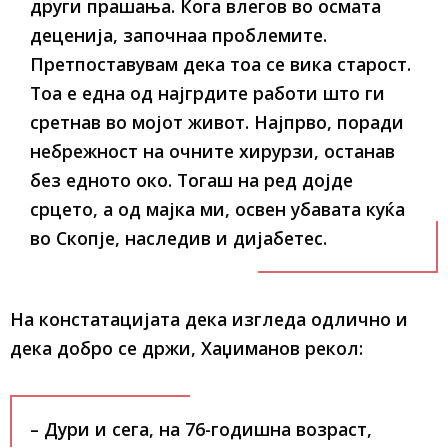
други прашања. Кога влегов во осмата
деценија, започнаа проблемите.
Претпоставувам дека тоа се вика старост.
Тоа е една од најгрдите работи што ги
сретнав во мојот живот. Најпрво, поради
небрежност на очните хирурзи, останав
без едното око. Тогаш на ред дојде
срцето, а од мајка ми, освен убавата куќа
во Скопје, наследив и дијабетес.
На констатацијата дека изгледа одлично и
дека добро се држи, Хаџиманов рекол:
– Дури и сега, на 76-годишна возраст,