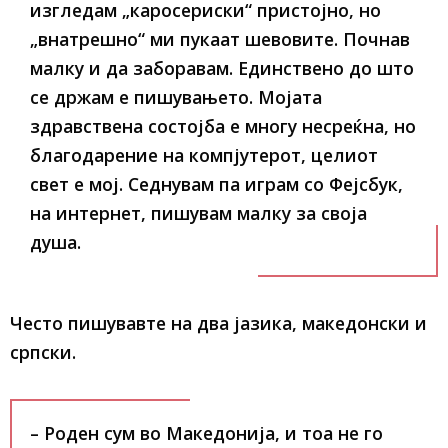
изгледам „каросериски“ пристојно, но
„внатрешно“ ми пукаат шевовите. Почнав
малку и да заборавам. Единствено до што
се држам е пишувањето. Мојата
здравствена состојба е многу несреќна, но
благодарение на компјутерот, целиот
свет е мој. Седнувам па играм со Фејсбук,
на интернет, пишувам малку за своја
душа.
Често пишувавте на два јазика, македонски и
српски.
– Роден сум во Македонија, и тоа не го