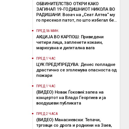
ОБВИНИТЕЛСТВО ОТКРИ КАКО
ЗАГИНАЛ 19-ГОДИШНИОТ НИКОЛА ВО
РАДИШАНИ: Возач на „Сеат Алтеа“ му
го пресекол патот, по што избегал без
да помогне
ПРЕД 56 МИН.
АКЦИЈА ВО КАРПОШ: Приведени
четири лица, запленети кокаин,
марихуана и дигитална вага
ПРЕД 1 ЧАС
ЦУК ПРЕДУПРЕДУВА: Денес попладне
драстично се зголемува опасноста од
пожари
ПРЕД 1 ЧАС
(ВИДЕО) Новак Ѓоковиќ запеа на
концертот на Владo Георгиев и ја
воодушеви публиката
ПРЕД 2 ЧАСА
(ВИДЕО) Манасиевски: Тепачи,
трговци со дрога и роднини на Заев,