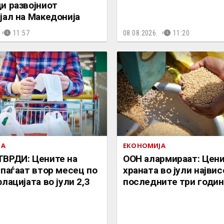
и развојниот
јал на Македонија
11:57
08.08.2026.
11:20
ЈА
ЕКОНОМИЈА
ВРДИ: Цените на
ООН алармираат: Цени
 паѓаат втор месец по
храната во јули највис
лацијата во јули 2,3
последните три годин