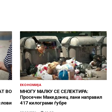
ЕКОНОМИЈА
АТ ВО
МНОГУ МАЛКУ СЕ СЕЛЕКТИРА:
Просечен Македонец лани направил
слови
417 килограми ѓубре