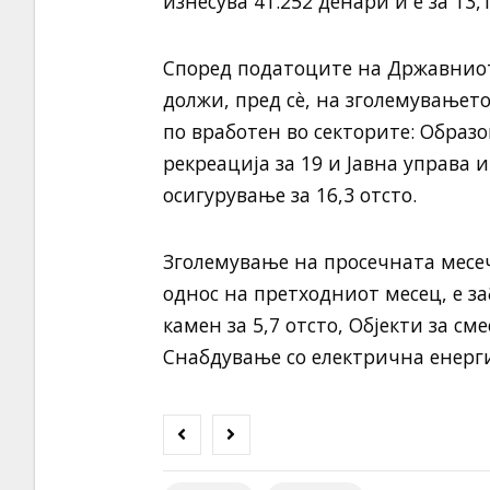
изнесува 41.252 денари и е за 13,
Според податоците на Државниот 
должи, пред сѐ, на зголемувањет
по вработен во секторите: Образо
рекреација за 19 и Јавна управа 
осигурување за 16,3 отсто.
Зголемување на просечната месеч
однос на претходниот месец, е за
камен за 5,7 отсто, Објекти за см
Снабдување со електрична енергиј