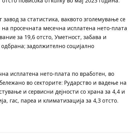
1 отсто повисока отколку во мај 2023 година.
завод за статистика, ваквото зголемување се
о на просечната месечна исплатена нето-плата
вание за 19,6 отсто, Уметност, забава и
и одбрана; задолжително социјално
на исплатена нето-плата по вработен, во
бележано во секторите: Рударство и вадење на
естување и сервисни дејности со храна за 4,4 и
а, гас, пареа и климатизација за 4,3 отсто.