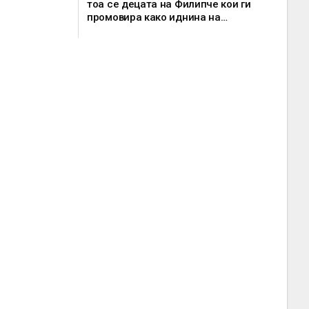
тоа се децата на Филипче кои ги
промoвира како иднина на
Македонија