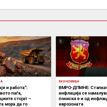
ЈА
ЕКОНОМИЈА
је и работа“:
ВМРО-ДПМНЕ: Стапкат
вото паѓа,
инфлација се намалув
циите стојат –
пониска е и од инфлац
а мора да го
еврозоната