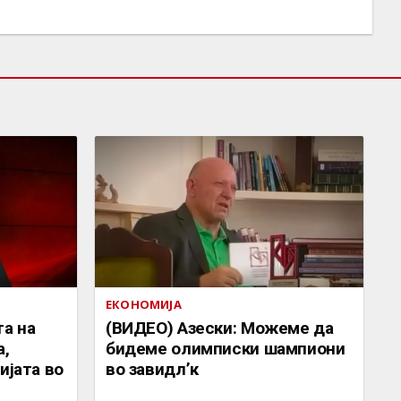
ЕКОНОМИЈА
а на
(ВИДЕО) Азески: Можеме да
а,
бидеме олимписки шампиони
ијата во
во завидл’к