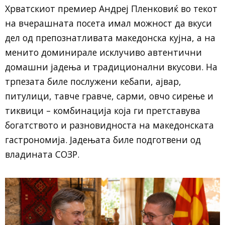
Хрватскиот премиер Андреј Пленковиќ во текот
на вчерашната посета имал можност да вкуси
дел од препознатливата македонска кујна, а на
менито доминирале исклучиво автентични
домашни јадења и традиционални вкусови. На
трпезата биле послужени кебапи, ајвар,
питулици, тавче гравче, сарми, овчо сирење и
тиквици – комбинација која ги претставува
богатството и разновидноста на македонската
гастрономија. Јадењата биле подготвени од
владината СОЗР.