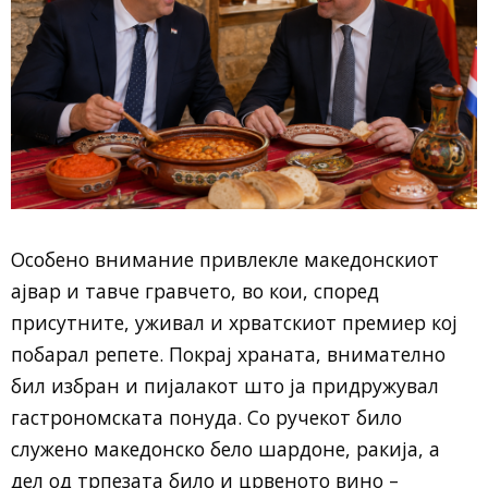
Особено внимание привлекле македонскиот
ајвар и тавче гравчето, во кои, според
присутните, уживал и хрватскиот премиер кој
побарал репете. Покрај храната, внимателно
бил избран и пијалакот што ја придружувал
гастрономската понуда. Со ручекот било
служено македонско бело шардоне, ракија, а
дел од трпезата било и црвеното вино –