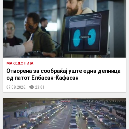
МАКЕДОНИЈА
Отворена за сообраќај уште една делница
од патот Елбасан-Ќафасан
07.08.2026.
23:01