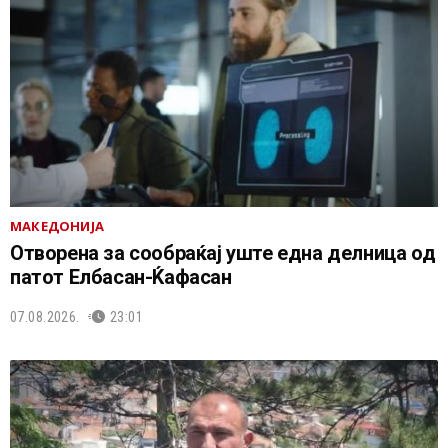
МАКЕДОНИЈА
Отворена за сообраќај уште една делница од
патот Елбасан-Ќафасан
07.08.2026.
23:01