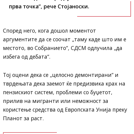
прва точка“, рече Стојаноски.
Според него, кога дошол моментот
аргументите да се соочат „таму каде што им е
местото, во Собранието“, СДСМ одлучила „да
избега од дебата“.
Тој оцени дека се „целосно демонтирани“ и
тврдењата дека заемот ќе предизвика крах на
пензискиот систем, проблеми со буџетот,
прилив на мигранти или неможност за
користење средства од Европската Унија преку
Планот за раст.