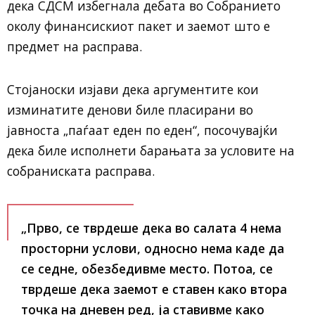
дека
СДСМ
избегнала дебата во Собранието
околу финансискиот пакет и заемот што е
предмет на расправа.
Стојаноски изјави дека аргументите кои
изминатите денови биле пласирани во
јавноста „паѓаат еден по еден“, посочувајќи
дека биле исполнети барањата за условите на
собраниската расправа.
„Прво, се тврдеше дека во салата 4 нема
просторни услови, односно нема каде да
се седне, обезбедивме место. Потоа, се
тврдеше дека заемот е ставен како втора
точка на дневен ред, ја ставивме како