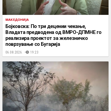
МАКЕДОНИЈА
Бојковска: По три децении чекање,
Владата предводена од ВМРО-ДПМНЕ го
реализира проектот за железничко
поврзување со Бугарија
06.08.2026.
19:23