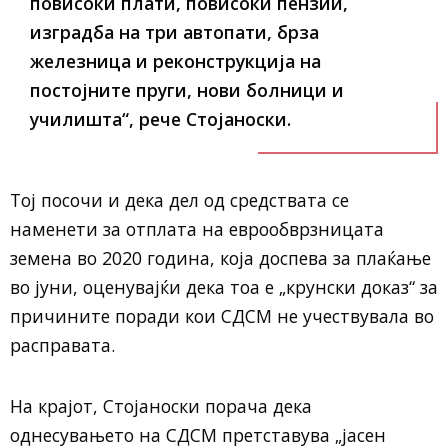
повисоки плати, повисоки пензии,
изградба на три автопати, брза
железница и реконструкција на
постојните пруги, нови болници и
училишта“, рече Стојаноски.
Тој посочи и дека дел од средствата се
наменети за отплата на еврообврзницата
земена во 2020 година, која доспева за плаќање
во јуни, оценувајќи дека тоа е „крунски доказ“ за
причините поради кои СДСМ не учествувала во
расправата.
На крајот, Стојаноски порача дека
однесувањето на СДСМ претставува „јасен