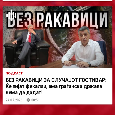
ПОДКАСТ
БЕЗ РАКАВИЦИ ЗА СЛУЧАЈОТ ГОСТИВАР:
Ќе пијат фекалии, ама граѓанска држава
нема да дадат!
24.07.2026.
08:51