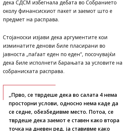
дека
СДСМ
избегнала дебата во Собранието
околу финансискиот пакет и заемот што е
предмет на расправа.
Стојаноски изјави дека аргументите кои
изминатите денови биле пласирани во
јавноста „паѓаат еден по еден“, посочувајќи
дека биле исполнети барањата за условите на
собраниската расправа.
„Прво, се тврдеше дека во салата 4 нема
просторни услови, односно нема каде да
се седне, обезбедивме место. Потоа, се
тврдеше дека заемот е ставен како втора
точка на дневен ред, ја ставивме како