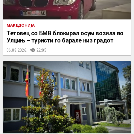
МАКЕДОНИЈА
Тетовец со БМВ блокирал осум возила во
Улцињ – туристи го барале низ градот
06.08.2026.
22:05