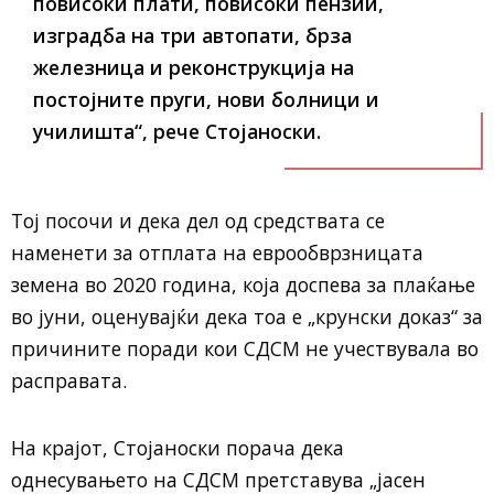
повисоки плати, повисоки пензии,
изградба на три автопати, брза
железница и реконструкција на
постојните пруги, нови болници и
училишта“, рече Стојаноски.
Тој посочи и дека дел од средствата се
наменети за отплата на еврообврзницата
земена во 2020 година, која доспева за плаќање
во јуни, оценувајќи дека тоа е „крунски доказ“ за
причините поради кои СДСМ не учествувала во
расправата.
На крајот, Стојаноски порача дека
однесувањето на СДСМ претставува „јасен