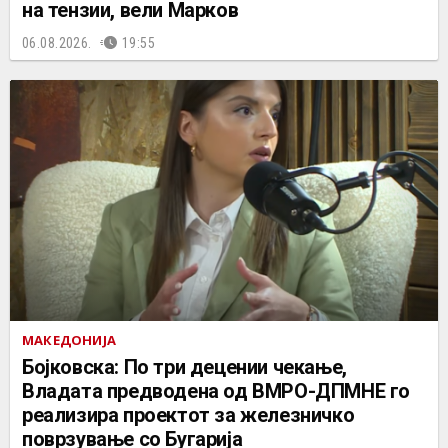
на тензии, вели Марков
06.08.2026.
19:55
МАКЕДОНИЈА
Бојковска: По три децении чекање,
Владата предводена од ВМРО-ДПМНЕ го
реализира проектот за железничко
поврзување со Бугарија