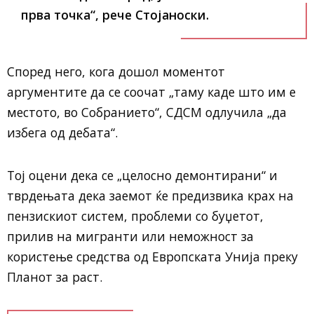
прва точка“, рече Стојаноски.
Според него, кога дошол моментот
аргументите да се соочат „таму каде што им е
местото, во Собранието“, СДСМ одлучила „да
избега од дебата“.
Тој оцени дека се „целосно демонтирани“ и
тврдењата дека заемот ќе предизвика крах на
пензискиот систем, проблеми со буџетот,
прилив на мигранти или неможност за
користење средства од Европската Унија преку
Планот за раст.