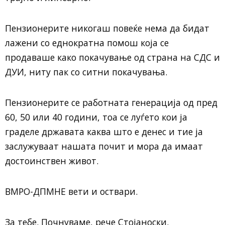
Пензионерите никогаш повеќе нема да бидат
лажени со еднократна помош која се
продаваше како покачување од страна на СДС и
ДУИ, ниту пак со ситни покачувања.
Пензионерите се работната генерација од пред
60, 50 или 40 години, тоа се луѓето кои ја
граделе државата каква што е денес и тие ја
заслужуваат нашата почит и мора да имаат
достоинствен живот.
ВМРО-ДПМНЕ вети и оствари.
За тебе. Почнуваме, рече Стојаноски.