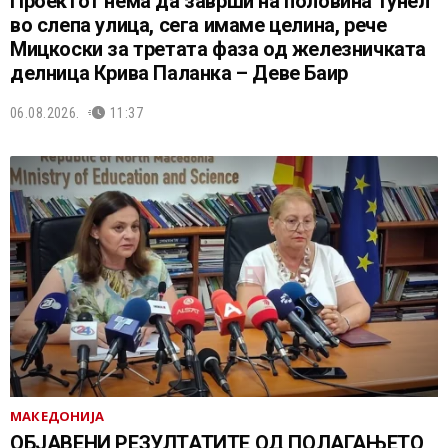
Проектот нема да заврши на половина тунел
во слепа улица, сега имаме целина, рече
Мицкоски за третата фаза од железничката
делница Крива Паланка – Деве Баир
06.08.2026.
11:37
МАКЕДОНИЈА
ОБЈАВЕНИ РЕЗУЛТАТИТЕ ОД ПОЛАГАЊЕТО