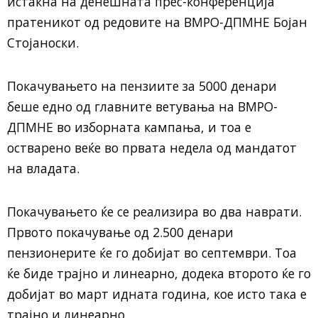
истакна на денешната прес-конференција
пратеникот од редовите на ВМРО-ДПМНЕ Бојан
Стојаноски.
Покачувањето на пензиите за 5000 денари
беше едно од главните ветувања на ВМРО-
ДПМНЕ во изборната кампања, и тоа е
остварено веќе во првата недела од мандатот
на владата.
Покачувањето ќе се реализира во два наврати.
Првото покачување од 2.500 денари
пензионерите ќе го добијат во септември. Тоа
ќе биде трајно и линеарно, додека второто ќе го
добијат во март идната година, кое исто така е
трајно и линеарно.