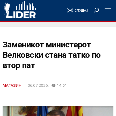
СЛУШАЈ
Заменикот министерот
Велковски стана татко по
втор пат
МАГАЗИН
06.07.2026.
14:01