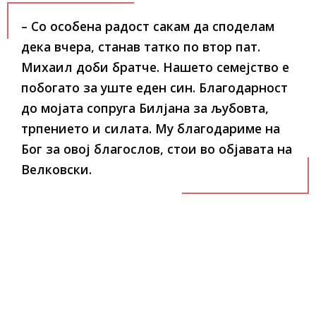
– Со особена радост сакам да споделам
дека вчера, станав татко по втор пат.
Михаил доби братче. Нашето семејство е
побогато за уште еден син. Благодарност
до мојата сопруга Билјана за љубовта,
трпението и силата. Му благодариме на
Бог за овој благослов, стои во објавата на
Велковски.