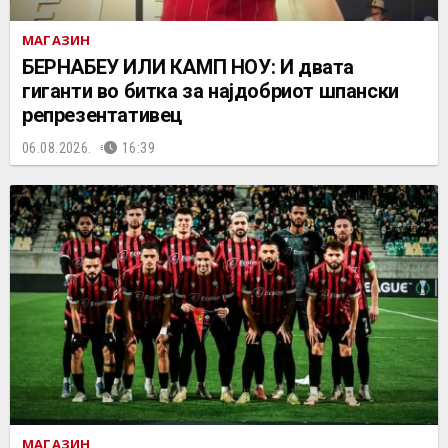
МАГАЗИН
БЕРНАБЕУ ИЛИ КАМП НОУ: И двата
гиганти во битка за најдобриот шпански
репрезентативец
06.08.2026.
16:39
МАГАЗИН