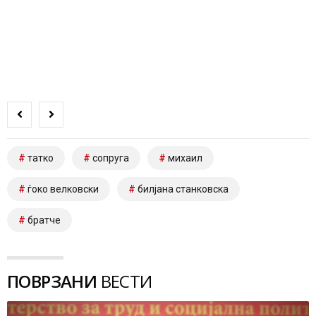
татко
сопруга
михаил
ѓоко велковски
билјана станковска
братче
ПОВРЗАНИ
ВЕСТИ