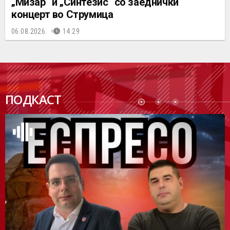
„Мизар“ и „Синтезис“ со заеднички
концерт во Струмица
06.08.2026.
14:29
ПОДК
ПОДКАСТ
АСТ