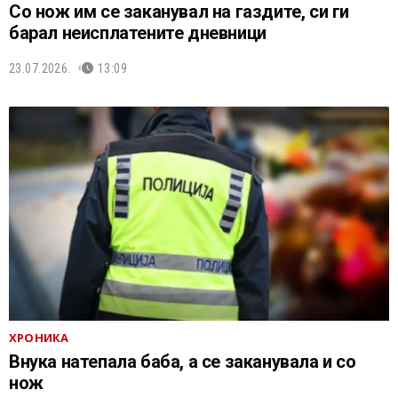
Со нож им се заканувал на газдите, си ги
барал неисплатените дневници
23.07.2026.
13:09
ХРОНИКА
Внука натепала баба, а се заканувала и со
нож