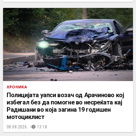
ХРОНИКА
Полицијата уапси возач од Арачиново кој
избегал без да помогне во несреќата кај
Радишани во која загина 19 годишен
мотоциклист
08.08.2026.
13:18