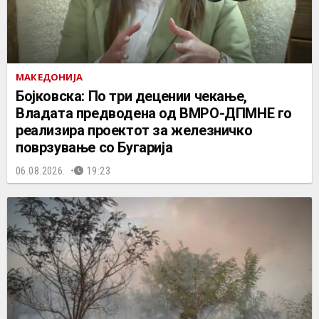
МАКЕДОНИЈА
Бојковска: По три децении чекање,
Владата предводена од ВМРО-ДПМНЕ го
реализира проектот за железничко
поврзување со Бугарија
06.08.2026.
19:23