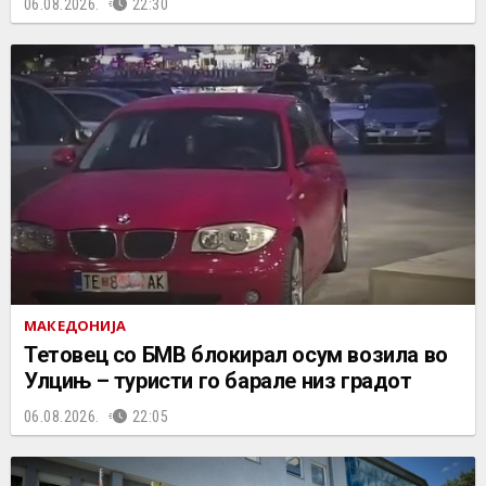
06.08.2026.
22:30
МАКЕДОНИЈА
Тетовец со БМВ блокирал осум возила во
Улцињ – туристи го барале низ градот
06.08.2026.
22:05