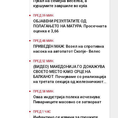
Пукал на семејна веселба, а
куршумите завршиле во куќа
ПРЕД 39 МИН.
ОБЈАВЕНИ РЕЗУЛТАТИТЕ ОД
ПОЛАГАЊЕТО НА МАТУРА: Просечната
оценка е 3,66
ПРЕД 48 МИН.
ПРИВЕДЕН МАЖ: Возел на спротивна
насока на автопатот Скопје- Велес
ПРЕД 52 МИН.
(ВИДЕО) МАКЕДОНИЈА ГО ДОКАЖУВА
СВОЕТО МЕСТО КАКО СРЦЕ НА
БАЛКАНОТ: Почнуваме со реализација
на третата секција од железничкиот
Коридор 8, истакна Николоски
ПРЕД 58 МИН.
Оваа индустрија полека исчезнува:
Пиварниците масовно се затвораат
ПРЕД 1 ЧАС
Инфантино се извини за грешките,