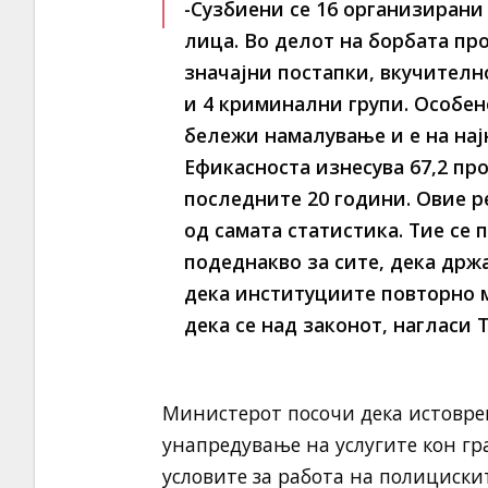
-Сузбиени се 16 организирани
лица. Во делот на борбата пр
значајни постапки, вкучителн
и 4 криминални групи. Особен
бележи намалување и е на нај
Ефикасноста изнесува 67,2 пр
последните 20 години. Овие 
од самата статистика. Тие се 
подеднакво за сите, дека држ
дека институциите повторно 
дека се над законот, нагласи 
Министерот посочи дека истовре
унапредување на услугите кон гр
условите за работа на полициски