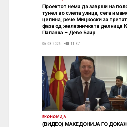
Проектот нема да заврши на пол
тунел во слепа улица, сега имам
целина, рече Мицкоски за трета
фаза од железничката делница 
Паланка – Деве Баир
06.08.2026.
11:37
ЕКОНОМИЈА
(ВИДЕО) МАКЕДОНИЈА ГО ДОКА