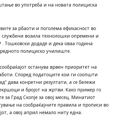
уштање во употреба и на новата полициска
вите за рбаоти и поголема ефикасност во
и службени возила технолошки опремени и
 . Тошковски додаде и дека оваа година
 средното полициско училиште.
сообраќајот останува врвен приоритет на
боти. Според податоците кои ги соопшти
д“ дава конретни резултати, а се бележи
екршоци и бројот на жртви. Како пример го
 за Град Скопје за овој месец. Минатиот
тување на сообраќајните правила и прописи во
јот, а овој април немало ниту една.