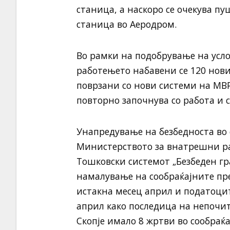
станица, а наскоро се очекува п
станица во Аеродром.
Во рамки на подобрување на усло
работењето набавени се 120 нов
поврзани со нови системи на МВР
повторно започнува со работа и
Унапредување на безбедноста во 
Министерството за внатрешни ра
Тошковски системот „Безбеден гра
намалување на сообраќајните пр
истакна месец април и податоците
април како последица на непочи
Скопје имало 8 жртви во сообраќа