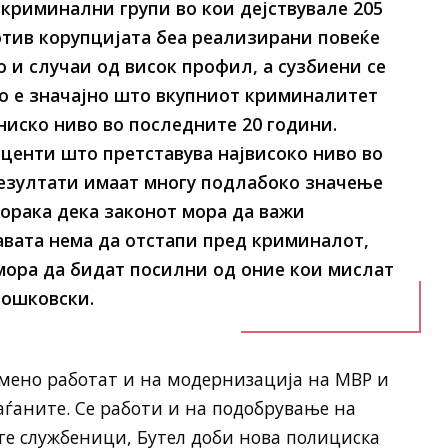
 криминални групи во кои дејствувале 205
отив корупцијата беа реализирани повеќе
о и случаи од висок профил, а сузбиени се
о е значајно што вкупниот криминалитет
ниско ниво во последните 20 години.
оценти што претставува највисоко ниво во
резултати имаат многу подлабоко значење
порака дека законот мора да важи
авата нема да отстапи пред криминалот,
мора да бидат посилни од оние кои мислат
Тошковски.
мено работат и на модернизација на МВР и
аѓаните. Се работи и на подобрување на
те службеници, Бутел доби нова полициска