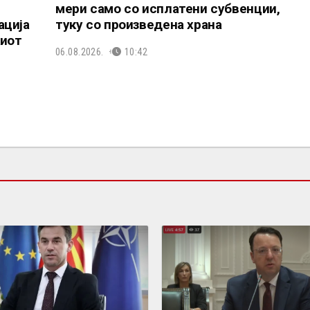
мери само со исплатени субвенции,
ација
туку со произведена храна
киот
06.08.2026.
10:42