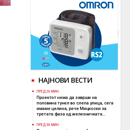
НАЈНОВИ ВЕСТИ
ПРЕД 26 МИН.
Проектот нема да заврши на
половина тунел во слепа улица, сега
имаме целина, рече Мицкоски за
третата фаза од железничката
делница Крива Паланка – Деве Баир
ПРЕД 36 МИН.