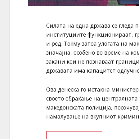
Силата на една држава се гледа 
институциите функционираат, гр
и ред. Токму затоа улогата на ма
значајна, особено во време на к
закани кои не познаваат границ
државата има капацитет одлучно 
Ова денеска го истакна министе
своето обраќање на централната 
македонската полиција, посочува
намалување на вкупниот кримина