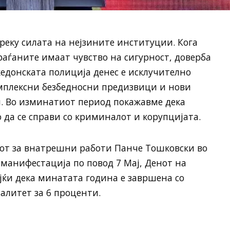
преку силата на нејзините институции. Кога
аѓаните имаат чувство на сигурност, доверба
кедонската полиција денес е исклучително
омплексни безбедносни предизвици и нови
и. Во изминатиот период покажавме дека
да се справи со криминалот и корупцијата.
рот за внатрешни работи Панче Тошковски во
манифестација по повод 7 Мај, Денот на
јќи дека минатата година е завршена со
литет за 6 проценти.