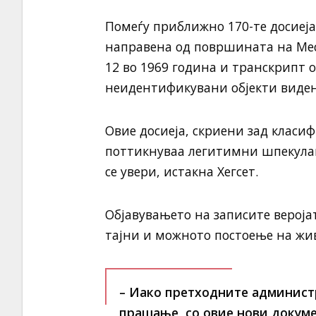
Помеѓу приближно 170-те досиеј
направена од површината на Мес
12 во 1969 година и транскрипт о
неидентификувани објекти виден
Овие досиеја, скриени зад клас
поттикнуваа легитимни шпекулац
се увери, истакна Хегсет.
Објавувањето на записите вероја
тајни и можното постоење на жив
– Иако претходните админист
прашање, со овие нови докуме