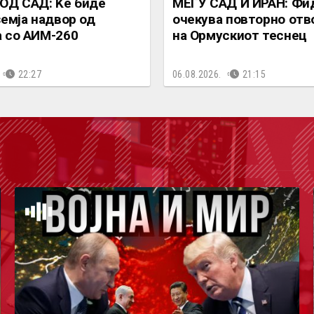
ОД САД: Ќе биде
МЕЃУ САД И ИРАН: Фи
земја надвор од
очекува повторно от
 со АИМ-260
на Ормускиот теснец
22:27
06.08.2026.
21:15
ОДКА