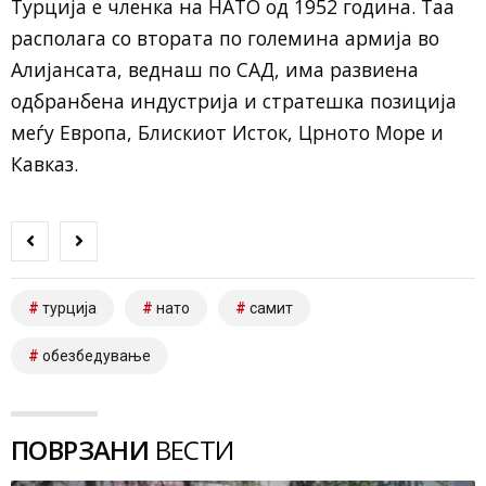
Турција е членка на НАТО од 1952 година. Таа
располага со втората по големина армија во
Алијансата, веднаш по САД, има развиена
одбранбена индустрија и стратешка позиција
меѓу Европа, Блискиот Исток, Црното Море и
Кавказ.
турција
нато
самит
обезбедување
ПОВРЗАНИ
ВЕСТИ