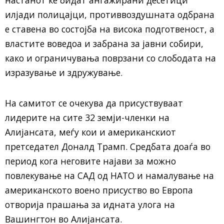
илјади полицајци, противвоздушната одбрана
е ставена во состојба на висока подготвеност, а
властите воведоа и забрана за јавни собири,
како и ограничувања поврзани со слободата на
изразување и здружување.
На самитот се очекува да присуствуваат
лидерите на сите 32 земји-членки на
Алијансата, меѓу кои и американскиот
претседател Доналд Трамп. Средбата доаѓа во
период кога неговите најави за можно
повлекување на САД од НАТО и намалување на
американското воено присуство во Европа
отворија прашања за идната улога на
Вашингтон во Алијансата.