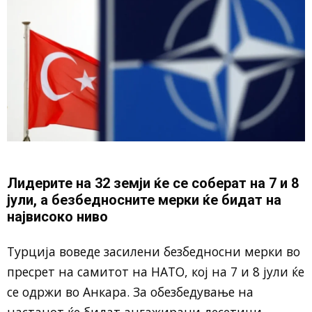
Лидерите на 32 земји ќе се соберат на 7 и 8
јули, а безбедносните мерки ќе бидат на
највисоко ниво
Турција воведе засилени безбедносни мерки во
пресрет на самитот на НАТО, кој на 7 и 8 јули ќе
се одржи во Анкара. За обезбедување на
настанот ќе бидат ангажирани десетици