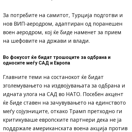
За потребите на самитот, Турција подготви и
нов ВИП-аеродром, адаптиран од поранешен
воен аеродром, кој ќе биде наменет за прием
на шефовите на држави и влади.
Во фокусот ќе бидат трошоците за одбрана и
односите меѓу САД и Европа
Главните теми на состанокот ќе бидат
зголемувањето на издвојувањата за одбрана и
идната улога на САД во НАТО. Посебен акцент
ќе биде ставен на зачувувањето на единството
меѓу сојузниците, откако Трамп претходно ги
критикуваше европските партнери дека не ја
поддржале американската воена акција против