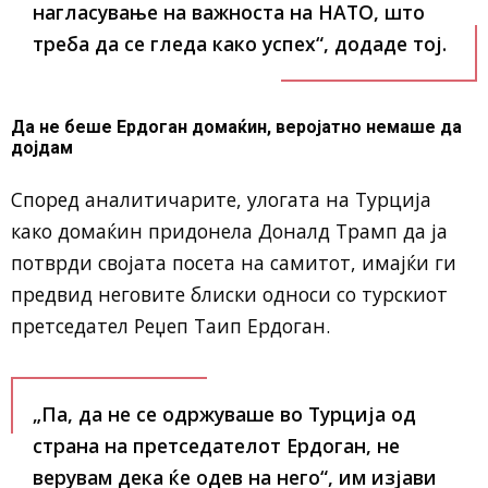
нагласување на важноста на НАТО, што
треба да се гледа како успех“, додаде тој.
Да не беше Ердоган домаќин, веројатно немаше да
дојдам
Според аналитичарите, улогата на Турција
како домаќин придонела Доналд Трамп да ја
потврди својата посета на самитот, имајќи ги
предвид неговите блиски односи со турскиот
претседател Реџеп Таип Ердоган.
„Па, да не се одржуваше во Турција од
страна на претседателот Ердоган, не
верувам дека ќе одев на него“, им изјави