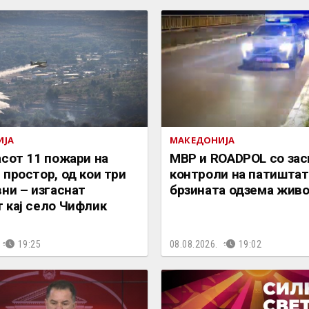
ИЈА
МАКЕДОНИЈА
асот 11 пожари на
МВР и ROADPOL со за
 простор, од кои три
контроли на патиштат
вни – изгаснат
брзината одзема жив
 кај село Чифлик
19:25
08.08.2026.
19:02