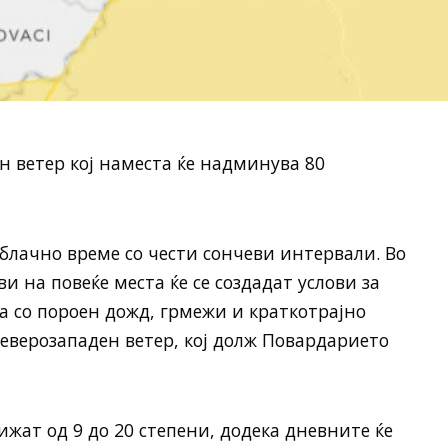
н ветер кој наместа ќе надминува 80
блачно време со чести сончеви интервали. Во
 на повеќе места ќе се создадат услови за
а со пороен дожд, грмежи и краткотрајно
северозападен ветер, кој долж Повардарието
жат од 9 до 20 степени, додека дневните ќе