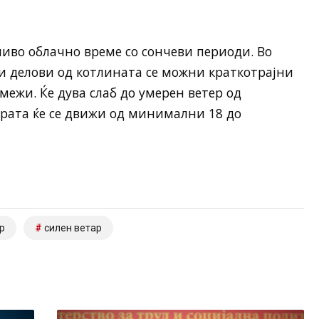
ливо облачно време со сончеви периоди. Во
и делови од котлината се можни краткотрајни
межи. Ќе дува слаб до умерен ветер од
урата ќе се движи од минимални 18 до
р
силен ветар