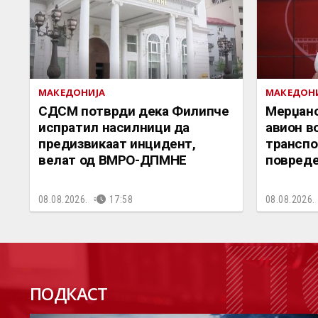
МАКЕДОНИЈА
МАКЕДОН
СДСМ потврди дека Филипче
Мерџано
испратил насилници да
авион в
предизвикаат инцидент,
транспо
велат од ВМРО-ДПМНЕ
повреде
08.08.2026.
17:58
08.08.2026.
П
ПОДКАСТ