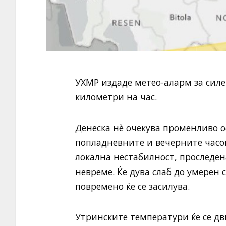
УХМР издаде метео-аларм за силе
километри на час.
Денеска нѐ очекува променливо о
попладневните и вечерните часови
локална нестабилност, проследен
невреме. Ќе дува слаб до умерен 
повремено ќе се засилува.
Утринските температури ќе се дви