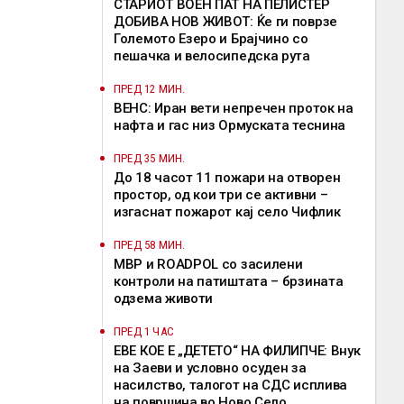
СТАРИОТ ВОЕН ПАТ НА ПЕЛИСТЕР
ДОБИВА НОВ ЖИВОТ: Ќе ги поврзе
Големото Езеро и Брајчино со
пешачка и велосипедска рута
ПРЕД 12 МИН.
ВЕНС: Иран вети непречен проток на
нафта и гас низ Ормуската теснина
ПРЕД 35 МИН.
До 18 часот 11 пожари на отворен
простор, од кои три се активни –
изгаснат пожарот кај село Чифлик
ПРЕД 58 МИН.
МВР и ROADPOL со засилени
контроли на патиштата – брзината
одзема животи
ПРЕД 1 ЧАС
ЕВЕ КОЕ Е „ДЕТЕТО“ НА ФИЛИПЧЕ: Внук
на Заеви и условно осуден за
насилство, талогот на СДС исплива
на површина во Ново Село