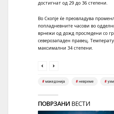
достигнат од 29 до 36 степени.
Во Скопје ќе преовладува промен
попладневните часови во одделн
врнежи од дожд проследени со гр
северозападен правец. Температ
максимални 34 степени.
македонија
невреме
ухм
ПОВРЗАНИ
ВЕСТИ