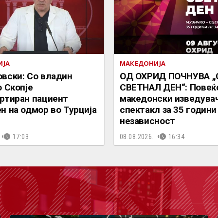
ИЈА
МАКЕДОНИЈА
вски: Со владин
ОД ОХРИД ПОЧНУВА 
о Скопје
СВЕТНАЛ ДЕН“: Повеќе
ртиран пациент
македонски изведувач
н на одмор во Турција
спектакл за 35 години
независност
17:03
08.08.2026.
16:34
ОДКА