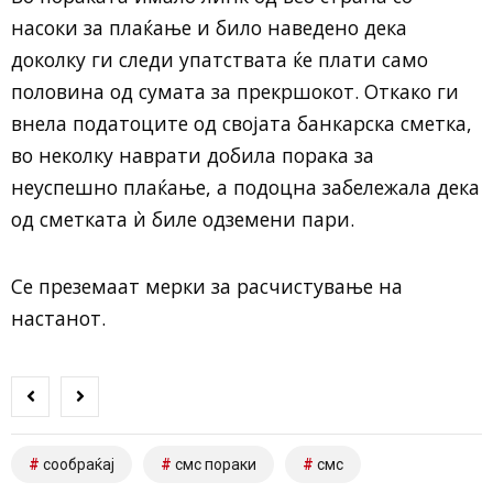
насоки за плаќање и било наведено дека
доколку ги следи упатствата ќе плати само
половина од сумата за прекршокот. Откако ги
внела податоците од својата банкарска сметка,
во неколку наврати добила порака за
неуспешно плаќање, а подоцна забележала дека
од сметката ѝ биле одземени пари.
Се преземаат мерки за расчистување на
настанот.
сообраќај
смс пораки
смс