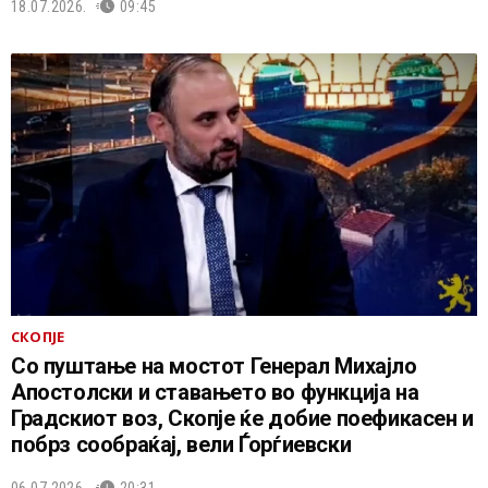
18.07.2026.
09:45
СКОПЈЕ
Со пуштање на мостот Генерал Михајло
Апостолски и ставањето во функција на
Градскиот воз, Скопје ќе добие поефикасен и
побрз сообраќај, вели Ѓорѓиевски
06.07.2026.
20:31