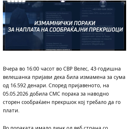
Вчера во 16:00 часот во СВР Велес, 43-годишна
велешанка пријави дека била измамена за сума
од 16.592 денари. Според пријавеното, на
05.05.2026 добила СМС порака за наводно
сторен сообраќаен прекршок кој требало да го
плати.
Во пораката имало линк од веб страна со