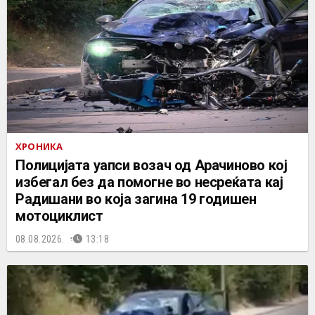
ХРОНИКА
Полицијата уапси возач од Арачиново кој
избегал без да помогне во несреќата кај
Радишани во која загина 19 годишен
мотоциклист
08.08.2026.
13:18